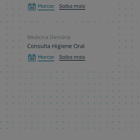
Marcar
Saiba mais
Plano +CUF
My CUF
Medicina Dentária
Consulta Higiene Oral
Clientes e acompanhantes
Marcar
Saiba mais
CUF Academic Center
Para profissionais
Sobre nós
Contacte-nos