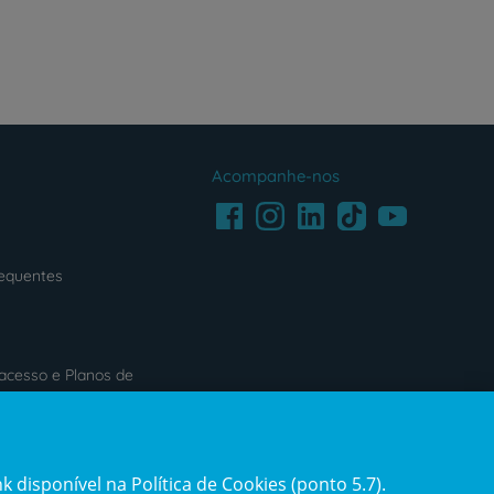
Acompanhe-nos
Facebook
LinkedIn
Youtube
Instagram
TikTok
requentes
acesso e Planos de
s
Reclamações e Elogios
 disponível na Política de Cookies (ponto 5.7).