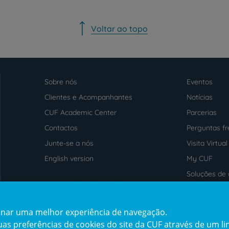
PT
EN
Voltar ao topo
Sobre nós
Eventos
Menu
footer
Clientes e Acompanhantes
Notícias
CUF Academic Center
Parcerias
Contactos
Perguntas f
Junte-se a nós
Visita Virtual
English version
My CUF
Soluções de 
Intermediação de Crédito
saúde
cionar uma melhor experiência de navegação.
Prémios
Certificaçõe
s preferências de cookies do site da CUF através de um link