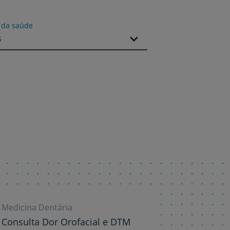
s da saúde
s
r
de
Medicina Dentária
Consulta Dor Orofacial e DTM