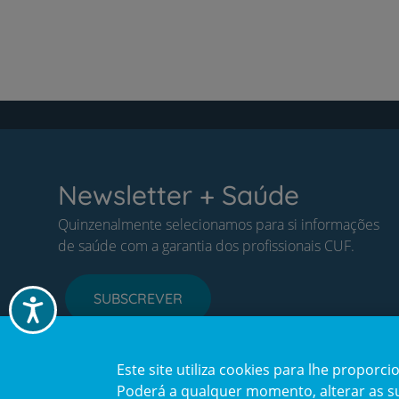
Newsletter + Saúde
Quinzenalmente selecionamos para si informações
de saúde com a garantia dos profissionais CUF.
SUBSCREVER
Acessibilidade
Este site utiliza cookies para lhe propor
Poderá a qualquer momento, alterar as sua