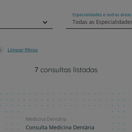
Especialidades e outras área
Todas as Especialidade
Limpar filtros
Prevenção e bem-esta
7
consultas listadas
Grandes Áreas da Saú
Serviços CUF
Medicina Dentária
Consulta Medicina Dentária