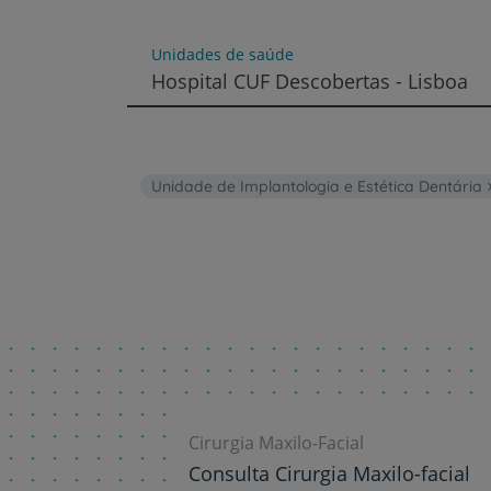
um
leitor
de
Unidades de saúde
tela;
Hospital CUF Descobertas - Lisboa
Pressione
Control-
F10
para
abrir
Unidade de Implantologia e Estética Dentária
um
menu
de
acessibilidade.
Cirurgia Maxilo-Facial
Consulta Cirurgia Maxilo-facial