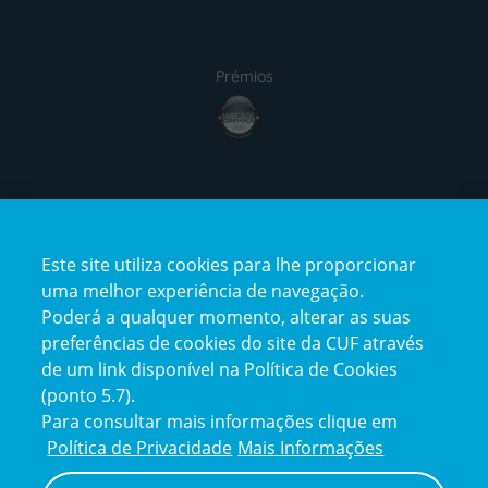
Prémios
award4
Certificações
Este site utiliza cookies para lhe proporcionar
certification2
certification3
uma melhor experiência de navegação.
Poderá a qualquer momento, alterar as suas
preferências de cookies do site da CUF através
de um link disponível na Política de Cookies
(ponto 5.7).
Reclamações e Elogios
Para consultar mais informações clique em
Reclamações
Política de Privacidade
Mais Informações
e
elogios