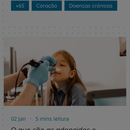
+65
Coração
Doenças crónicas
02 Jan
5 mins leitura
O que são as adenoides e