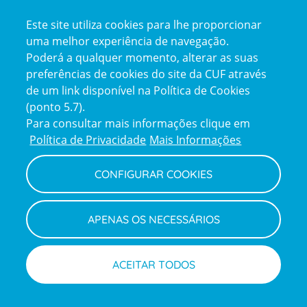
Certificações
Este site utiliza cookies para lhe proporcionar
certification2
certification3
uma melhor experiência de navegação.
Poderá a qualquer momento, alterar as suas
preferências de cookies do site da CUF através
de um link disponível na Política de Cookies
(ponto 5.7).
Reclamações e Elogios
Para consultar mais informações clique em
Reclamações
Política de Privacidade
Mais Informações
e
elogios
CONFIGURAR COOKIES
Política de Privacidade e Cookies
Terms
Configurar Cookies
Termos e Condições
APENAS OS NECESSÁRIOS
and
Declaração de Acessibilidade
Privacy
Canal de Denúncias
Informações legais
Policy
© CUF 2026 Todos os direitos reservados
ACEITAR TODOS
Marcações
Médicos