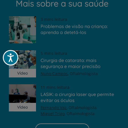
Mais sobre a sua saúde
3 mins leitura
Problemas de visão na criança:
aprenda a detetá-los
5 mins leitura
Acessibilidade
Cirurgia de catarata: mais
segurança e maior precisão
Vídeo
Nuno Campos
Oftalmologista
11 mins leitura
LASIK: a cirurgia laser que permite
evitar os óculos
Vídeo
Fernando Vaz
Oftalmologista
Miguel Trigo
Oftalmologista