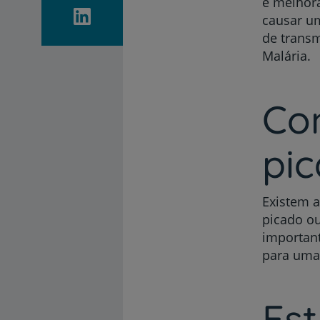
e melhor
causar um
de trans
Malária.
Co
pic
Existem a
picado ou
important
para uma 
Est