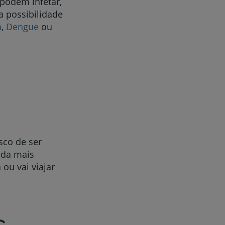
podem infetar,
a possibilidade
a
,
Dengue
ou
sco de ser
nda mais
ou vai viajar
s