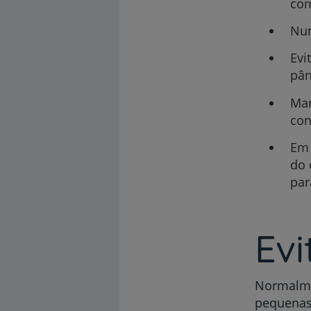
com
Nun
Evi
pân
Man
con
Em 
do 
par
Evi
Normalmen
pequenas