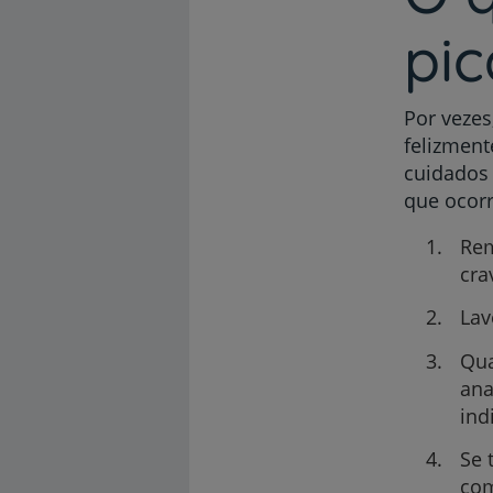
pi
Por vezes
felizment
cuidados 
que ocor
Rem
cra
Lav
Qua
ana
ind
Se 
com