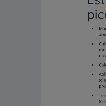
pic
Man
abe
Cub
mom
nas
Cal
Apl
(di
pro
Ten
(on