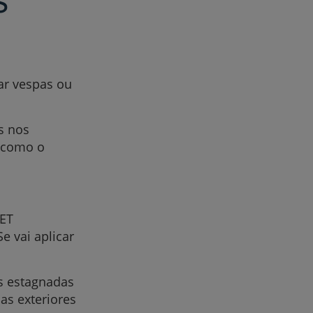
ar vespas ou
s nos
- como o
EET
e vai aplicar
as estagnadas
as exteriores