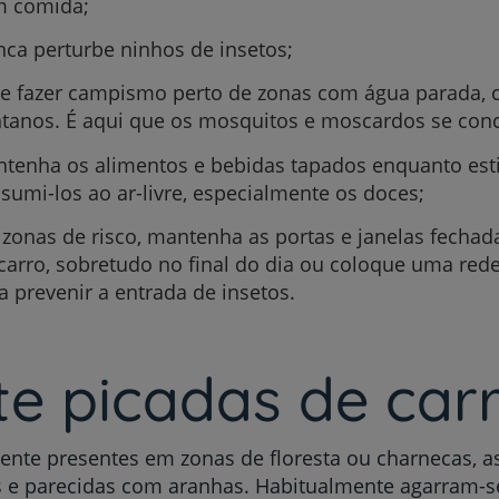
 comida;
ca perturbe ninhos de insetos;
te fazer campismo perto de zonas com água parada, 
tanos. É aqui que os mosquitos e moscardos se con
Prevenção e bem-esta
tenha os alimentos e bebidas tapados enquanto esti
sumi-los ao ar-livre, especialmente os doces;
Grandes Áreas da Saú
zonas de risco, mantenha as portas e janelas fechad
carro, sobretudo no final do dia ou coloque uma red
a prevenir a entrada de insetos.
Serviços CUF
te picadas de car
te presentes em zonas de floresta ou charnecas, as
Plano +CUF
 e parecidas com aranhas. Habitualmente agarram-se