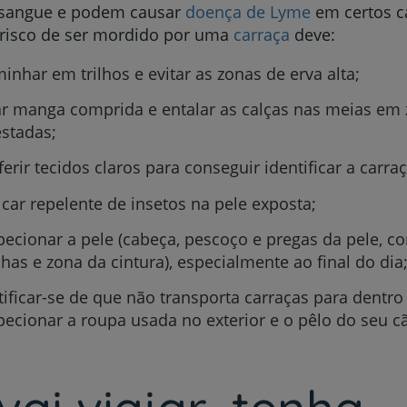
sangue e podem causar
doença de Lyme
em certos c
My CUF
 risco de ser mordido por uma
carraça
deve:
inhar em trilhos e evitar as zonas de erva alta;
Clientes e acompanhantes
r manga comprida e entalar as calças nas meias em
CUF Academic Center
estadas;
ferir tecidos claros para conseguir identificar a carraç
Para profissionais
icar repelente de insetos na pele exposta;
Sobre nós
pecionar a pele (cabeça, pescoço e pregas da pele, co
ilhas e zona da cintura), especialmente ao final do dia
Contacte-nos
tificar-se de que não transporta carraças para dentro
pecionar a roupa usada no exterior e o pêlo do seu c