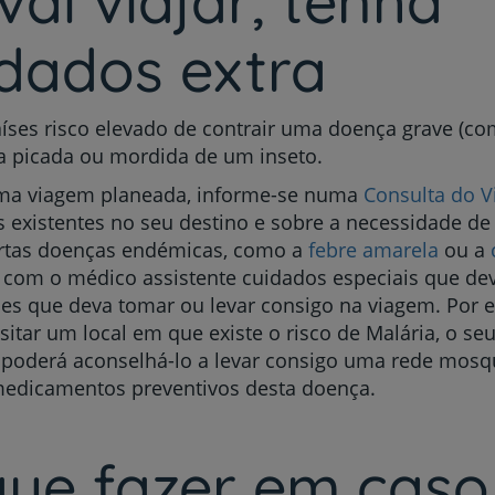
vai viajar, tenha
dados extra
íses risco elevado de contrair uma doença grave (c
a picada ou mordida de um inseto.
ma viagem planeada, informe-se numa
Consulta do V
s existentes no seu destino e sobre a necessidade de
ertas doenças endémicas, como a
febre amarela
ou a
 com o médico assistente cuidados especiais que dev
s que deva tomar ou levar consigo na viagem. Por 
isitar um local em que existe o risco de Malária, o seu
poderá aconselhá-lo a levar consigo uma rede mosqu
medicamentos preventivos desta doença.
que fazer em caso