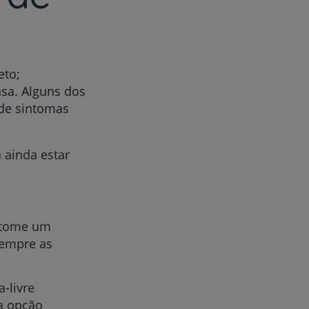
eto;
asa. Alguns dos
 de sintomas
 ainda estar
, tome um
sempre as
-livre
a opção