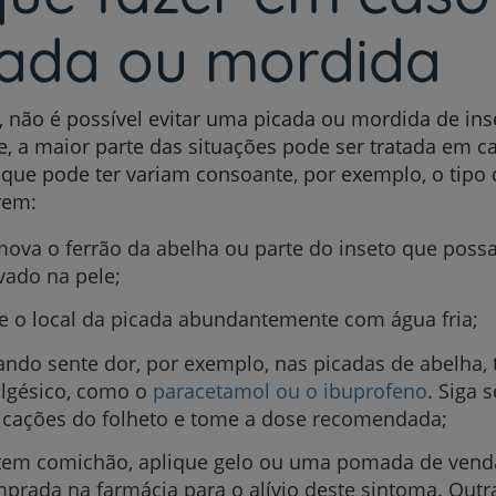
cada ou mordida
, não é possível evitar uma picada ou mordida de ins
e, a maior parte das situações pode ser tratada em c
que pode ter variam consoante, por exemplo, o tipo
rem:
ova o ferrão da abelha ou parte do inseto que possa
vado na pele;
e o local da picada abundantemente com água fria;
ndo sente dor, por exemplo, nas picadas de abelha
lgésico, como o
paracetamol ou o ibuprofeno
. Siga 
icações do folheto e tome a dose recomendada;
tem comichão, aplique gelo ou uma pomada de venda
prada na farmácia para o alívio deste sintoma. Outr