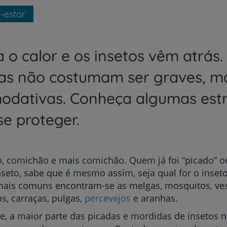
-estar
 o calor e os insetos vêm atrás.
as não costumam ser graves, m
odativas. Conheça algumas est
se proteger.
, comichão e mais comichão. Quem já foi “picado” o
seto, sabe que é mesmo assim, seja qual for o inseto
mais comuns encontram-se as melgas, mosquitos, ves
, carraças, pulgas,
percevejos
e aranhas.
e, a maior parte das picadas e mordidas de insetos 