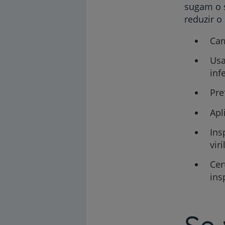
sugam o 
reduzir o
Cam
Usa
inf
Pre
Apl
Ins
vir
Cer
ins