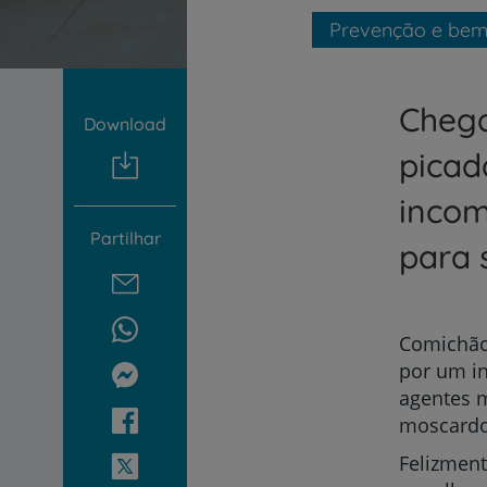
um
leitor
Prevenção e bem
de
tela;
Pressione
Chega
Control-
Download
F10
para
picad
abrir
um
incom
menu
Partilhar
de
para 
acessibilidade.
Comichão
por um in
agentes 
moscardos
Felizment