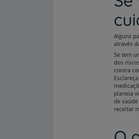
Se 
cui
Alguns pa
através d
Se tem u
dos risco
contra c
Esclareça
medicaçõe
planeia v
de saúde 
receitar 
O 