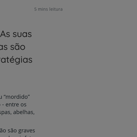
5 mins leitura
 As suas
as são
ratégias
u “mordido”
 - entre os
pas, abelhas,
não são graves