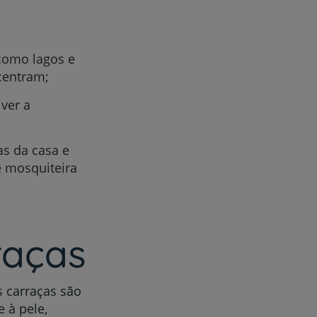
como lagos e
centram;
r
ver a
de
as da casa e
e mosquiteira
raças
 carraças são
 à pele,