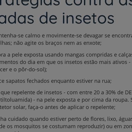
adas de insetos
tenha-se calmo e movimente-se devagar se encontr
lhas; não agite os braços nem as enxote;
ra a pele exposta usando mangas compridas e calça
entos do dia em que os insetos estão mais ativos 
cer e o pôr-do-sol);
ce sapatos fechados enquanto estiver na rua;
ique repelente de insetos - com entre 20 a 30% de D
etiltoluamida) - na pele exposta e por cima da roupa. S
tetor solar, faça-o antes de aplicar o repelente;
ha cuidado quando estiver perto de flores, lixo, águ
de os mosquitos se costumam reproduzir) ou em zon