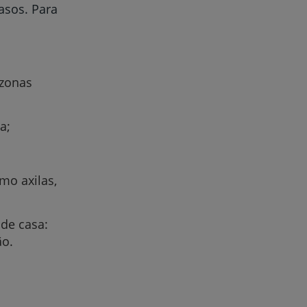
asos. Para
 zonas
a;
mo axilas,
;
 de casa:
ão.