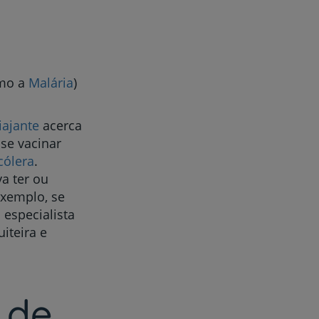
omo a
Malária
)
iajante
acerca
 se vacinar
cólera
.
a ter ou
exemplo, se
 especialista
iteira e
 de