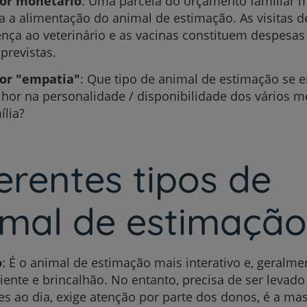
or monetário
: Uma parcela do orçamento familiar 
a a alimentação do animal de estimação. As visitas de
nça ao veterinário e as vacinas constituem despesa
 previstas.
or "empatia"
: Que tipo de animal de estimação se e
Prevenção e bem-esta
hor na personalidade / disponibilidade dos vários 
ília?
Grandes Áreas da Saú
erentes tipos de
Serviços CUF
imal de estimação
o
: É o animal de estimação mais interativo e, geralmen
iente e brincalhão. No entanto, precisa de ser levado 
Plano +CUF
es ao dia, exige atenção por parte dos donos, é a ma