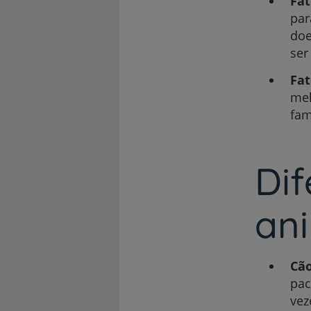
Fat
par
doe
ser
Fat
mel
fam
Dif
an
Cã
pac
vez