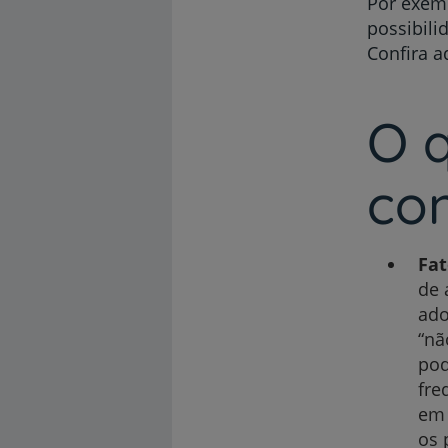
Por exemp
possibili
Confira a
O 
co
Fat
de 
ado
“nã
pod
fre
em 
os 