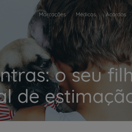
Marcações
Médicos
Acordos
ntras: o seu fil
l de estimaçã