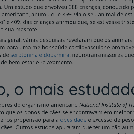
s. Um estudo que envolveu 388 crianças, conduzido 
o americano, apurou que 85% via o seu animal de es
” e 40% das crianças afirmou que, se estivesse trist
na sua mascote.
ais geral, várias pesquisas revelaram que os animais
em para uma melhor saúde cardiovascular e promo
s de
serotonina e dopamina
, neurotransmissores qu
 de bem-estar e relaxamento.
o, o mais estudad
adores do organismo americano
National Institute of H
am que os donos de cães se encontravam em melhor f
enos propensão para a
obesidade
e excesso de pes
a cães. Outros estudos apuraram que ter um cão aum