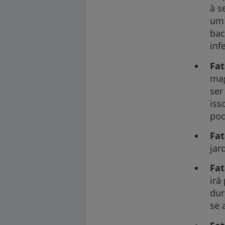
à s
um 
bac
inf
Fat
mag
ser
iss
pod
Fat
jar
Fa
irá
dur
se 