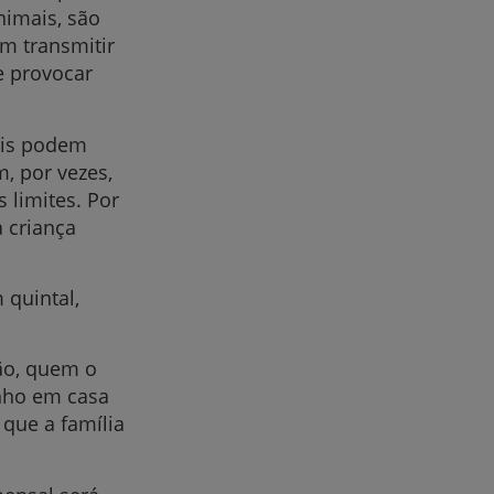
nimais, são
m transmitir
 e provocar
ais podem
, por vezes,
 limites. Por
 criança
 quintal,
ão, quem o
inho em casa
 que a família