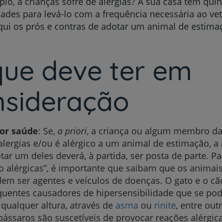
lo, a crianças sofre de alergias? A sua casa tem qui
dades para levá-lo com a frequência necessária ao vet
qui os prós e contras de adotar um animal de estima
que deve ter em
nsideração
or saúde
: Se,
a priori
, a criança ou algum membro da 
alergias e/ou é alérgico a um animal de estimação, a 
tar um deles deverá, à partida, ser posta de parte. Pa
o alérgicas”, é importante que saibam que os animai
em ser agentes e veículos de doenças. O gato e o cã
quentes causadores de hipersensibilidade que se pod
qualquer altura, através de
asma
ou
rinite
, entre ou
pássaros são suscetíveis de provocar reações alérgica