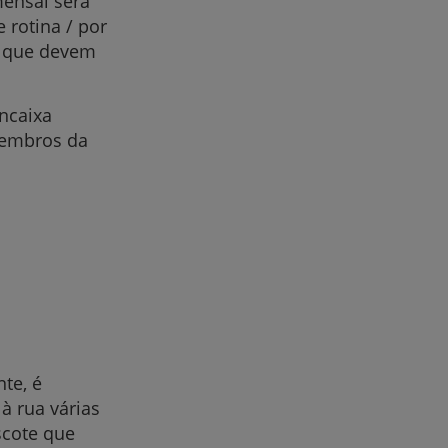
mensal será
 rotina / por
s que devem
ncaixa
r
membros da
de
te, é
à rua várias
scote que