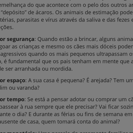
emelhança do que acontece com o pelo dos outros a
“depósito” de ácaros. Os animais de estimação pode
térias, parasitas e vírus através da saliva e das fezes
eções.
or segurança
: Quando estão a brincar, alguns anim
oar as crianças e mesmo os cães mais dóceis podem
 agressivos quando os mais pequenos ultrapassam os
o, é fundamental que os pais tenham em mente que a
e ser arranhada ou mordida.
or espaço
: A sua casa é pequena? É arejada? Tem um
dim ou varanda?
tor tempo
: Se está a pensar adotar ou comprar um c
 passear à rua sempre que ele precisar? Vai ficar soz
ante o dia? E durante as férias ou fins de semana em
ausente de casa, quem tomará conta do animal?