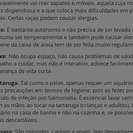
vavelmente vai roer sapatos e móveis, aquela cuja 
My CUF
s dispendiosa e a que coloca mais dificuldades em 
ias. Certas raças podem causar alergias.
Clientes e acompanhantes
to
: É bastante autónomo e não precisa de ser levado 
tuma ser temperamental e também pode causar alerg
CUF Academic Center
iene da caixa de areia tem de ser feita muito regular
xe
: Não ocupa espaço, não causa problemas de saúd
Para profissionais
balho a cuidar, mas não é interativo, adoece facilme
erança de vida curta.
Sobre nós
taruga
: Tal como o peixe, apenas requer um aquário
Contacte-nos
s precauções em termos de higiene, pois as fezes 
culo de infeção por Salmonella. É essencial lavar se
 as mãos ao tocar na tartaruga (crianças e adultos), 
ário na casa de banho e não na cozinha e, se possível,
as descartáveis.
saro
: São coloridos, cantam e voam. Nas desvantage