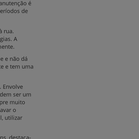
manutenção é
períodos de
à rua.
ias. A
mente.
e e não dá
nte e tem uma
. Envolve
podem ser um
mpre muito
lavar o
 utilizar
ns, destaca-