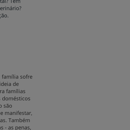
ntal? Tem
erinário?
ção.
família sofre
ideia de
ra famílias
s domésticos
o são
e manifestar,
tras. Também
s - as penas,