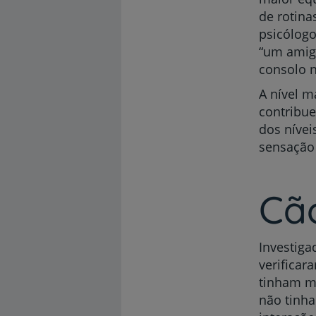
de rotina
psicólog
“um amigo
consolo 
A nível m
contribu
dos nívei
sensação
Cã
Investig
verificar
tinham m
não tinh