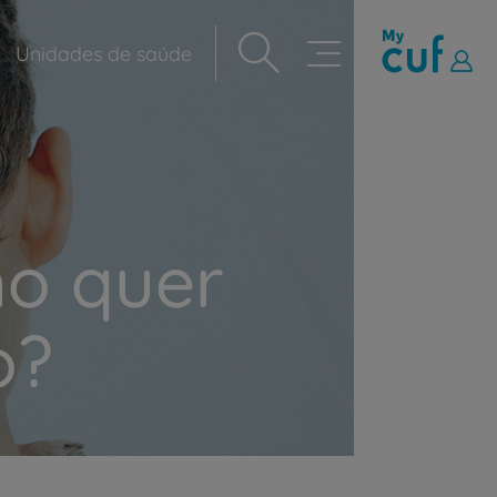
Unidades de saúde
Navegação
principal
ho quer
o?