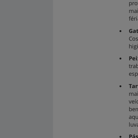
pro
mai
fér
Ga
Cos
hig
Pei
tra
esp
Tar
mai
veí
bem
aqu
luv
Pás