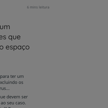
6 mins leitura
 um
es que
 o espaço
 para ter um
excluindo os
us...
que devem ser
 ao seu caso.