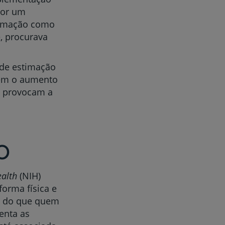
por um
timação como
e, procurava
 de estimação
vem o aumento
e provocam a
o
ealth
(NIH)
orma física e
o do que quem
enta as