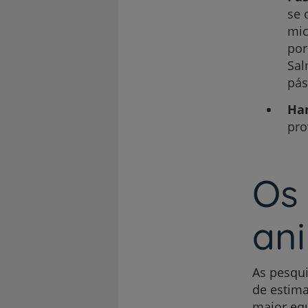
se 
mic
por
Sal
pás
Ham
pro
Os 
an
As pesqui
de estima
maior equ