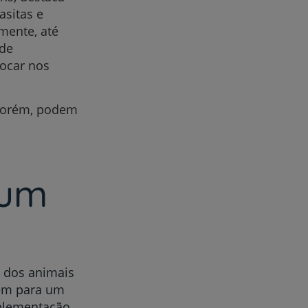
asitas e
mente, até
 de
ocar nos
 Porém, podem
 um
s dos animais
uem para um
mplementação