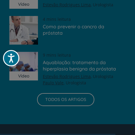
Vídeo
Estevão Rodrigues Lima
Urologista
4 mins leitura
Como prevenir o cancro da
próstata
9 mins leitura
Acessibilidade
Aquablação: tratamento da
hiperplasia benigna da próstata
Vídeo
Estevão Rodrigues Lima
Urologista
Paulo Vale
Urologista
TODOS OS ARTIGOS