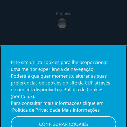
Prémios
award4
Certificações
Este site utiliza cookies para lhe proporcionar
certification2
certification3
uma melhor experiência de navegação.
Poderá a qualquer momento, alterar as suas
preferências de cookies do site da CUF através
de um link disponível na Política de Cookies
(ponto 5.7).
Reclamações e Elogios
Para consultar mais informações clique em
Reclamações
Política de Privacidade
Mais Informações
e
elogios
CONFIGURAR COOKIES