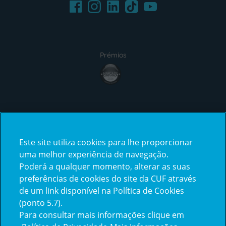
Facebook
LinkedIn
Youtube
Instagram
TikTok
Prémios
award4
Certificações
Este site utiliza cookies para lhe proporcionar
certification2
certification3
uma melhor experiência de navegação.
Poderá a qualquer momento, alterar as suas
preferências de cookies do site da CUF através
de um link disponível na Política de Cookies
(ponto 5.7).
Reclamações e Elogios
Para consultar mais informações clique em
Reclamações