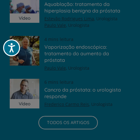
Aquablação: tratamento da
hiperplasia benigna da próstata
Vídeo
Estevão Rodrigues Lima
Urologista
Paulo Vale
Urologista
4 mins leitura
Acessibilidade
Vaporização endoscópica:
tratamento do aumento da
próstata
Paulo Vale
Urologista
6 mins leitura
Cancro da próstata: o urologista
responde
Vídeo
Frederico Carmo Reis
Urologista
TODOS OS ARTIGOS