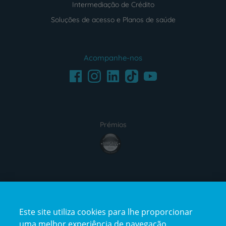
Intermediação de Crédito
Soluções de acesso e Planos de saúde
Acompanhe-nos
Facebook
LinkedIn
Youtube
Instagram
TikTok
Prémios
award4
Certificações
Este site utiliza cookies para lhe proporcionar
certification2
certification3
uma melhor experiência de navegação.