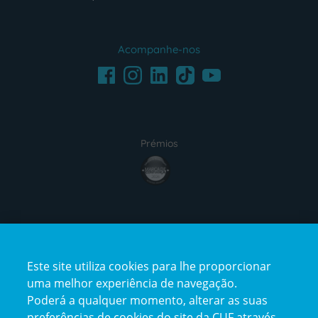
Acompanhe-nos
Facebook
LinkedIn
Youtube
Instagram
TikTok
Prémios
award4
Certificações
Este site utiliza cookies para lhe proporcionar
certification2
certification3
uma melhor experiência de navegação.
Poderá a qualquer momento, alterar as suas
preferências de cookies do site da CUF através