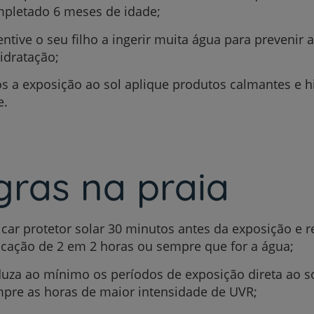
pletado 6 meses de idade;
entive o seu filho a ingerir muita água para prevenir a
idratação;
Prevenção e bem-esta
s a exposição ao sol aplique produtos calmantes e h
e.
Grandes Áreas da Saú
gras na praia
Serviços CUF
icar protetor solar 30 minutos antes da exposição e r
icação de 2 em 2 horas ou sempre que for a água;
uza ao mínimo os períodos de exposição direta ao so
pre as horas de maior intensidade de UVR;
Plano +CUF