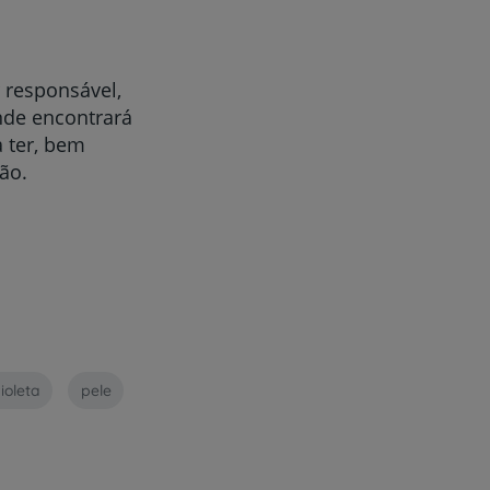
 responsável,
nde encontrará
a ter, bem
ão.
ioleta
pele