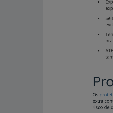
Exp
exp
Se 
evi
Ten
pra
ATE
ta
Pro
Os
protet
extra con
risco de 