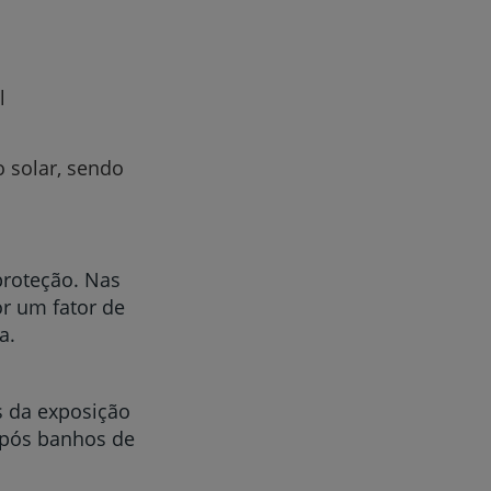
l
 solar, sendo
proteção. Nas
or um fator de
a.
s da exposição
 após banhos de