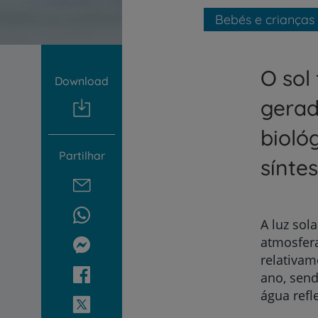
um
leitor
Bebés e crianças
de
tela;
Pressione
O sol 
Control-
Download
F10
para
gerad
abrir
um
bioló
menu
Partilhar
de
sínte
acessibilidade.
A luz sol
atmosfera
relativam
ano, send
água refl