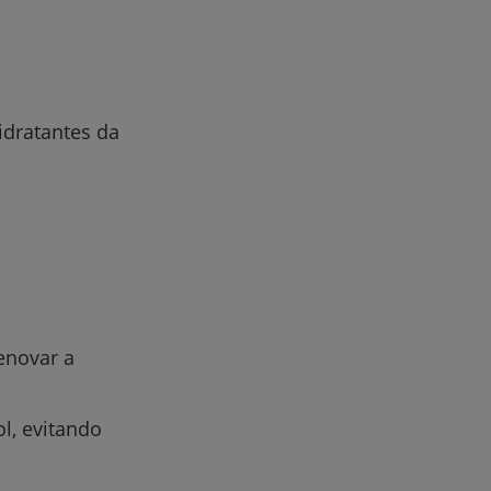
r
idratantes da
de
enovar a
l, evitando