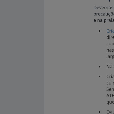
Devemos 
precauçõe
e na prai
Cri
dir
cub
nas
lar
Não
Cri
cui
Sem
ATE
que
Evi