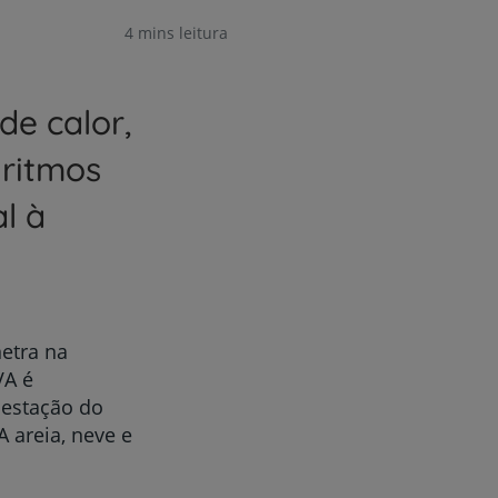
4 mins leitura
de calor,
 ritmos
al à
netra na
VA é
 estação do
 areia, neve e