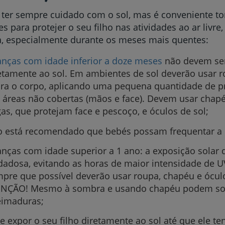
ter sempre cuidado com o sol, mas é conveniente t
s para protejer o seu filho nas atividades ao ar livre
a, especialmente durante os meses mais quentes:
anças com idade inferior a doze meses
não devem ser
etamente ao sol. Em ambientes de sol deverão usar 
ra o corpo, aplicando uma pequena quantidade de pr
 áreas não cobertas (mãos e face). Devem usar chap
gas, que protejam face e pescoço, e óculos de sol;
 está recomendado que bebés possam frequentar a 
anças com idade superior a 1 ano: a exposição solar 
dadosa, evitando as horas de maior intensidade de U
pre que possível deverão usar roupa, chapéu e óculo
NÇÃO! Mesmo à sombra e usando chapéu podem sof
imaduras;
te expor o seu filho diretamente ao sol até que ele te