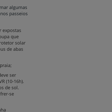
omar algumas
, nos passeios
 expostas
roupa que
otetor solar
éus de abas
praia;
deve ser
VR (10-16h).
s de sol.
rer-se
nha