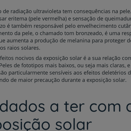
 de radiação ultravioleta tem consequências na pele
ar eritema (pele vermelha) e sensação de queimadu
azo é também responsável pelo envelhecimento cutâ
mento da pele, o chamado tom bronzeado, é uma resp
ue aumenta a produção de melanina para proteger do
os raios solares.
eitos nocivos da exposição solar é a sua relação co
Peles de fototipos mais baixos, ou seja mais claras, e
são particularmente sensíveis aos efeitos deletérios 
ndo de maior precaução durante a exposição solar.
idados a ter com 
osição solar