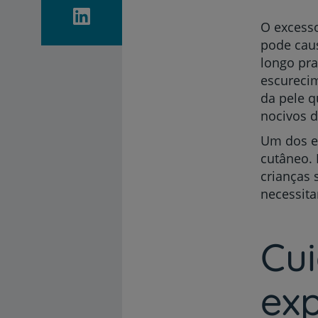
O excesso
pode caus
longo pr
escureci
da pele q
nocivos d
Um dos ef
cutâneo. 
crianças 
necessita
Cu
exp