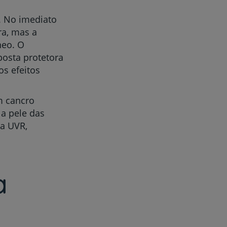
. No imediato
ra, mas a
neo. O
osta protetora
s efeitos
m cancro
 a pele das
da UVR,
a