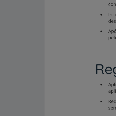
com
Inc
des
Apó
pel
Re
Apl
apl
Red
sem