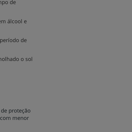
mpo de
em álcool e
 período de
molhado o sol
 de proteção
ar com menor