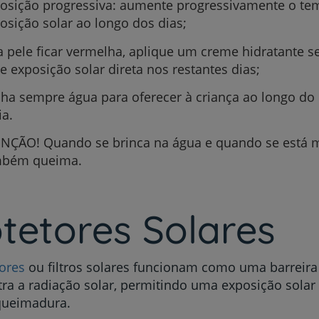
osição progressiva: aumente progressivamente o te
My CUF
osição solar ao longo dos dias;
a pele ficar vermelha, aplique um creme hidratante s
Clientes e acompanhantes
te exposição solar direta nos restantes dias;
CUF Academic Center
ha sempre água para oferecer à criança ao longo do
ia.
Para profissionais
NÇÃO! Quando se brinca na água e quando se está 
mbém queima.
Sobre nós
Contacte-nos
tetores Solares
ores
ou filtros solares funcionam como uma barreira
tra a radiação solar, permitindo uma exposição sol
queimadura.