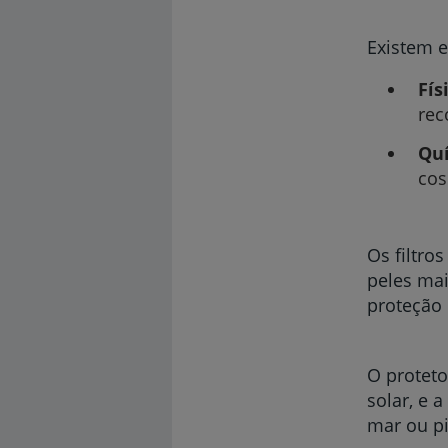
Existem e
Fís
rec
Qu
cos
Os filtro
peles mai
proteção 
O proteto
solar, e 
mar ou pi