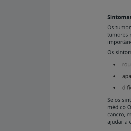
Sintoma
Os tumor
tumores m
importânc
Os sintom
rou
apa
dif
Se os sin
médico Ot
cancro, 
ajudar a 