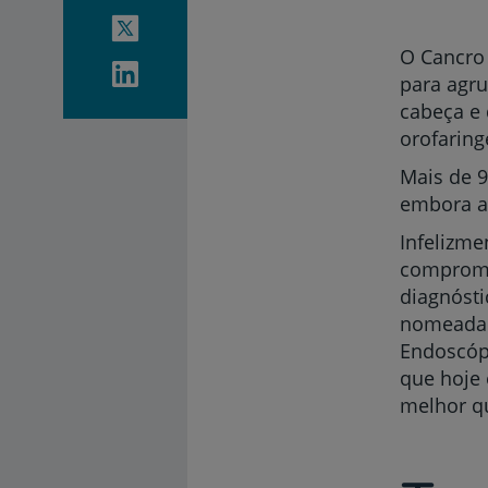
O Cancro
para agru
cabeça e 
orofaring
Mais de 
embora a 
Infelizme
compromet
diagnósti
nomeadame
Endoscópi
que hoje 
melhor qu