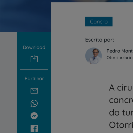
um
leitor
de
tela;
Cancro
Pressione
Control-
F10
Escrito por:
para
Download
abrir
Pedro Mont
um
Otorrinolarin
menu
de
acessibilidade.
Partilhar
A cir
cancr
do tu
Otorr