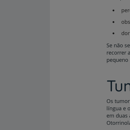
per
obs
dor
Se não se
recorrer 
pequeno p
Tu
Os tumore
língua e 
em duas a
Otorrinol