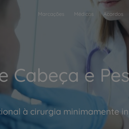
Marcações
Médicos
Acordos
e Cabeça e Pes
ional à cirurgia minimamente i