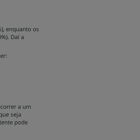
), enquanto os
r
%). Daí a
er:
de
ecorrer a um
que seja
tente pode