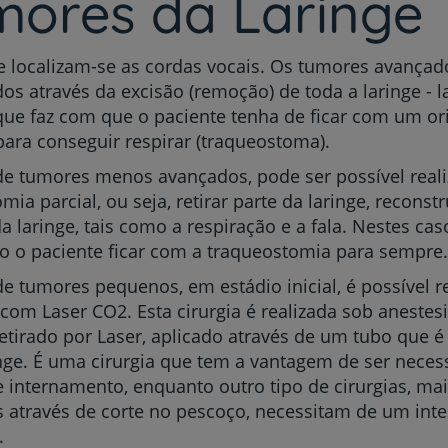
mores da Laringe
e localizam-se as cordas vocais. Os tumores avançad
dos através da excisão (remoção) de toda a laringe - 
o que faz com que o paciente tenha de ficar com um ori
ara conseguir respirar (traqueostoma).
de tumores menos avançados, pode ser possível real
mia parcial, ou seja, retirar parte da laringe, reconst
a laringe, tais como a respiração e a fala. Nestes cas
o o paciente ficar com a traqueostomia para sempre.
e tumores pequenos, em estádio inicial, é possível re
 com Laser CO2. Esta cirurgia é realizada sob anestesi
etirado por Laser, aplicado através de um tubo que é
inge. É uma cirurgia que tem a vantagem de ser neces
 internamento, enquanto outro tipo de cirurgias, mai
s através de corte no pescoço, necessitam de um in
.