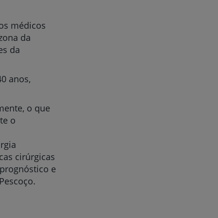
los médicos
 zona da
es da
0 anos,
mente, o que
te o
rgia
cas cirúrgicas
prognóstico e
 Pescoço.