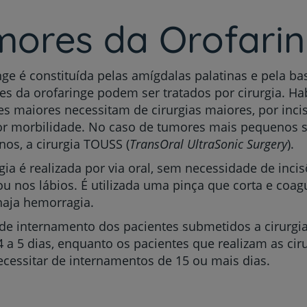
My CUF
mores da Orofari
Clientes e acompanhantes
nge é constituída pelas amígdalas palatinas e pela ba
s da orofaringe podem ser tratados por cirurgia. Ha
CUF Academic Center
s maiores necessitam de cirurgias maiores, por incis
r morbilidade. No caso de tumores mais pequenos s
Para profissionais
nos, a cirurgia TOUSS (
TransOral UltraSonic Surgery
).
Sobre nós
rgia é realizada por via oral, sem necessidade de inci
u nos lábios. É utilizada uma pinça que corta e coag
haja hemorragia.
Contacte-nos
de internamento dos pacientes submetidos a cirurgi
4 a 5 dias, enquanto os pacientes que realizam as cir
essitar de internamentos de 15 ou mais dias.