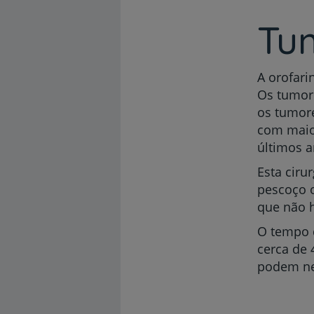
Tu
A orofari
Os tumore
os tumore
com maio
últimos a
Esta ciru
pescoço o
que não 
O tempo 
cerca de 
podem nec