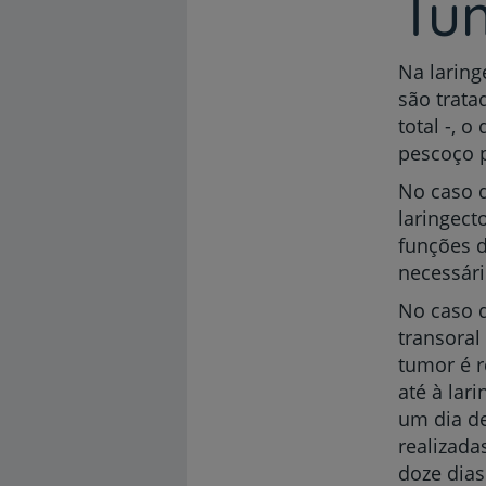
Tu
Na laring
são trata
total -, 
pescoço p
No caso 
laringecto
funções d
necessári
No caso d
transoral
tumor é r
até à lar
um dia de
realizada
doze dias