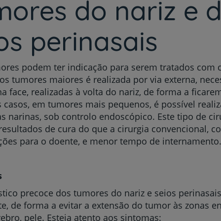
ores do nariz e 
os perinasais
ores podem ter indicação para serem tratados com ci
nos tumores maiores é realizada por via externa, nec
na face, realizadas à volta do nariz, de forma a ficare
 casos, em tumores mais pequenos, é possível realiza
as narinas, sob controlo endoscópico. Este tipo de ci
esultados de cura do que a cirurgia convencional, 
ções para o doente, e menor tempo de internamento
s
tico precoce dos tumores do nariz e seios perinasai
e, de forma a evitar a extensão do tumor às zonas e
rebro, pele. Esteja atento aos sintomas: