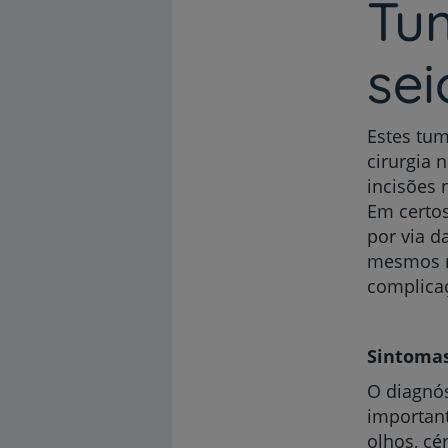
Tum
sei
Estes tum
cirurgia 
incisões 
Em certos
por via d
mesmos r
complica
Sintoma
O diagnós
important
olhos, cé