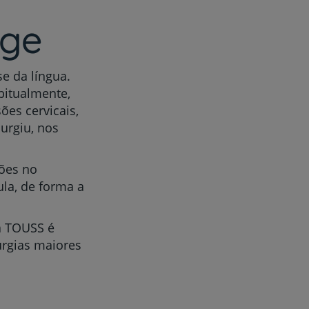
nge
se da língua.
bitualmente,
ões cervicais,
urgiu, nos
sões no
ula, de forma a
a TOUSS é
urgias maiores