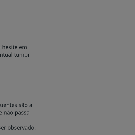
o hesite em
entual tumor
quentes são a
ue não passa
ser observado.