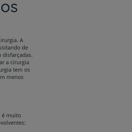
dos
rurgia. A
essitando de
m disfarçadas.
r a cirurgia
rurgia tem os
com menos
.
s é muito
nvolventes: