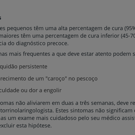
s
es pequenos têm uma alta percentagem de cura (95%
Prevenção e bem-esta
aiores têm uma percentagem de cura inferior (45-70
ia do diagnóstico precoce.
as mais frequentes a que deve estar atento podem s
Grandes Áreas da Saú
quidão persistente
recimento de um "caroço" no pescoço
Serviços CUF
iculdade ou dor a engolir
tomas não aliviarem em duas a três semanas, deve r
orrinolaringologista. Estes sintomas não significam 
mas um exame mais cuidadoso pelo seu médico assis
excluir esta hipótese.
Plano +CUF