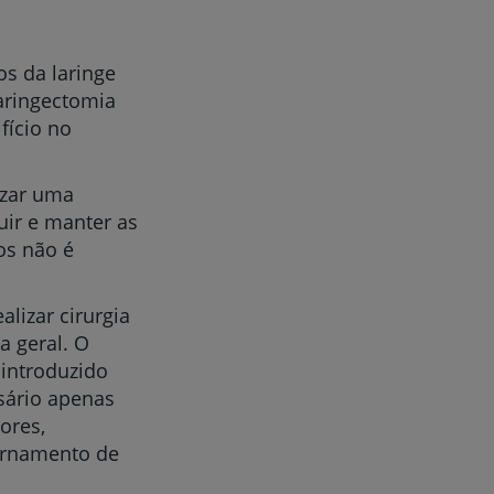
os da laringe
laringectomia
fício no
izar uma
ruir e manter as
os não é
alizar cirurgia
a geral. O
 introduzido
sário apenas
ores,
ternamento de