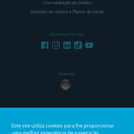
Intermediação de Crédito
Soluções de acesso e Planos de saúde
Acompanhe-nos
Facebook
LinkedIn
Youtube
Instagram
TikTok
Prémios
award4
Certificações
Este site utiliza cookies para lhe proporcionar
certification2
certification3
uma melhor experiência de navegação.