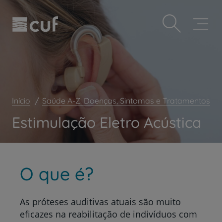
Observação:
Passar
Prevenção e bem-estar
este
para
site
o
Grandes Áreas da Saúde
inclui
conteúdo
um
principal
Serviços CUF
sistema
de
Plano +CUF
acessibilidade.
My CUF
Início
Saúde A-Z: Doenças, Sintomas e Tratamentos
Clientes e acompanhantes
Estimulação Eletro Acústica
CUF Academic Center
Para profissionais
Sobre nós
O que é?
Contacte-nos
As próteses auditivas atuais são muito
eficazes na reabilitação de indivíduos com