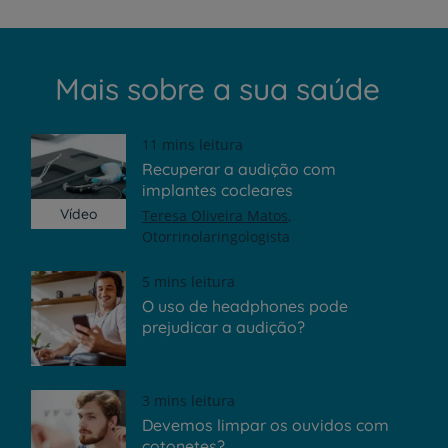
Mais sobre a sua saúde
11 mins leitura
Recuperar a audição com
implantes cocleares
Vídeo
Teresa Oliveira Matos
Otorrinolaringologista
5 mins leitura
O uso de headphones pode
prejudicar a audição?
3 mins leitura
Devemos limpar os ouvidos com
cotonetes?