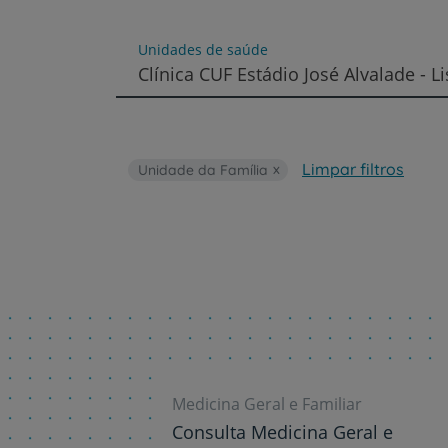
um
leitor
de
Unidades de saúde
tela;
Clínica CUF Estádio José Alvalade - L
Pressione
Control-
F10
para
abrir
Limpar filtros
Unidade da Família
um
menu
de
acessibilidade.
Medicina Geral e Familiar
Consulta Medicina Geral e