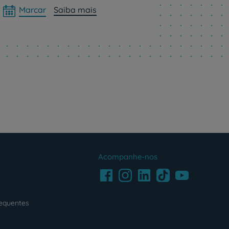
Marcar
Saiba mais
Acompanhe-nos
Facebook
LinkedIn
Youtube
Instagram
TikTok
requentes