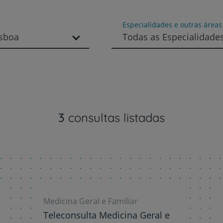
Prevenção e bem-esta
Especialidades e outras área
isboa
Todas as Especialidade
Grandes Áreas da Saú
Serviços CUF
3
consultas listadas
Plano +CUF
My CUF
Medicina Geral e Familiar
Teleconsulta Medicina Geral e