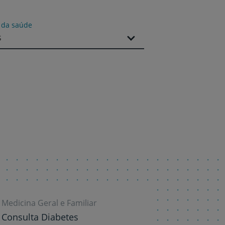
r
s da saúde
s
de
Medicina Geral e Familiar
Consulta Diabetes