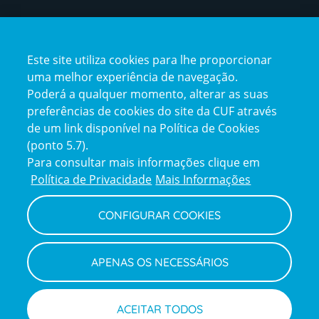
Certificações
Este site utiliza cookies para lhe proporcionar
certification2
certification3
uma melhor experiência de navegação.
Poderá a qualquer momento, alterar as suas
preferências de cookies do site da CUF através
de um link disponível na Política de Cookies
(ponto 5.7).
Reclamações e Elogios
Para consultar mais informações clique em
Reclamações
Política de Privacidade
Mais Informações
e
elogios
CONFIGURAR COOKIES
Política de Privacidade e Cookies
Terms
Configurar Cookies
Termos e Condições
APENAS OS NECESSÁRIOS
and
Declaração de Acessibilidade
Privacy
Canal de Denúncias
Informações legais
Policy
© CUF 2026 Todos os direitos reservados
ACEITAR TODOS