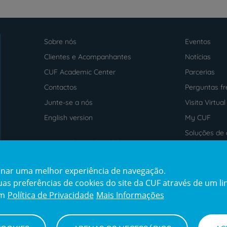
Sobre nós
Eventos
Menu
footer
Clientes e Acompanhantes
Notícias
CUF Academic Center
Parcerias
Contactos
Perguntas f
Junte-se a nós
Visita Virtual
English version
My CUF
Soluções de 
Intermediação de Crédito
saúde
cionar uma melhor experiência de navegação.
Prémios
Certificaçõe
s preferências de cookies do site da CUF através de um link
award4
certification2
cert
em
Política de Privacidade
Mais Informações