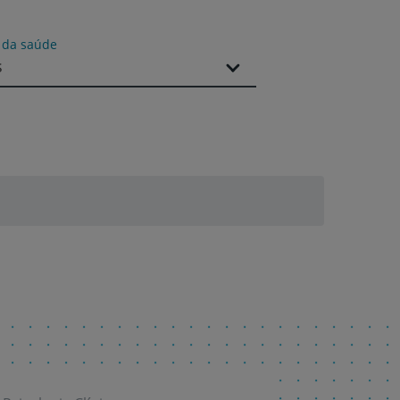
s da saúde
s
r