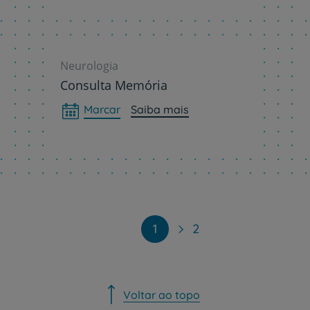
Sobre nós
Neurologia
Contacte-nos
Consulta Memória
Marcar
Saiba mais
PT
EN
1
2
Voltar ao topo