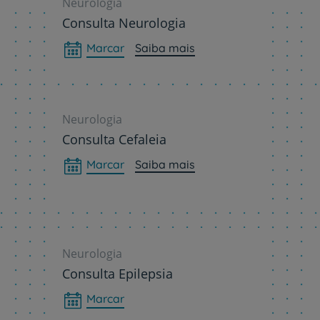
Neurologia
Grandes Áreas da Saú
Consulta Neurologia
Marcar
Saiba mais
Serviços CUF
Neurologia
Consulta Cefaleia
Plano +CUF
Marcar
Saiba mais
My CUF
Clientes e acompanhantes
Neurologia
Consulta Epilepsia
CUF Academic Center
Marcar
Para profissionais