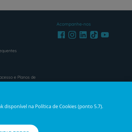
Acompanhe-nos
Facebook
LinkedIn
Youtube
Instagram
TikTok
requentes
acesso e Planos de
s
Reclamações e Elogios
 disponível na Política de Cookies (ponto 5.7).
ification3
Reclamações
e
elogios