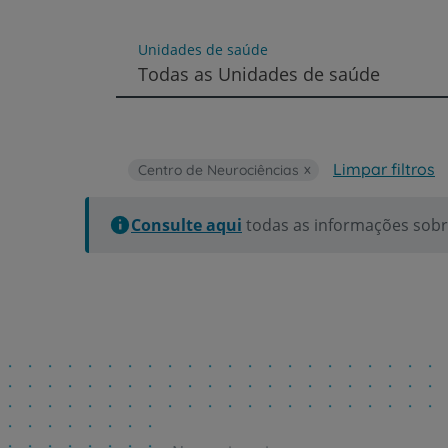
um
leitor
de
Unidades de saúde
tela;
Todas as Unidades de saúde
Pressione
Control-
F10
para
abrir
Limpar filtros
Centro de Neurociências
um
menu
de
Consulte aqui
todas as informações sobre
acessibilidade.