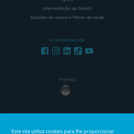
Intermediação de Crédito
Soluções de acesso e Planos de saúde
Acompanhe-nos
Facebook
LinkedIn
Youtube
Instagram
TikTok
Prémios
award4
Certificações
Este site utiliza cookies para lhe proporcionar
certification2
certification3