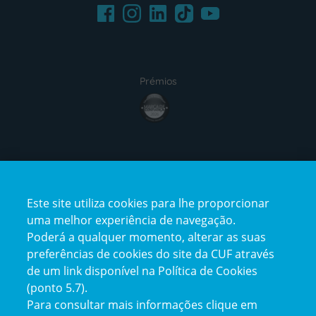
Facebook
LinkedIn
Youtube
Instagram
TikTok
Prémios
award4
Certificações
Este site utiliza cookies para lhe proporcionar
certification2
certification3
uma melhor experiência de navegação.
Poderá a qualquer momento, alterar as suas
preferências de cookies do site da CUF através
de um link disponível na Política de Cookies
(ponto 5.7).
Reclamações e Elogios
Para consultar mais informações clique em
Reclamações