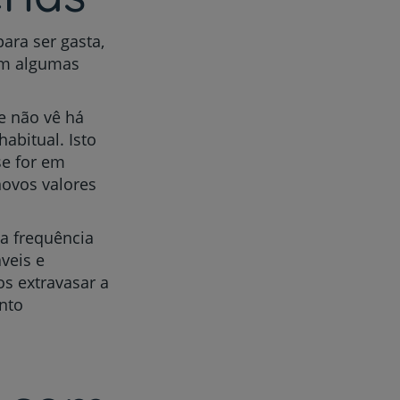
ara ser gasta,
am algumas
e não vê há
abitual. Isto
se for em
novos valores
 a frequência
veis e
s extravasar a
nto