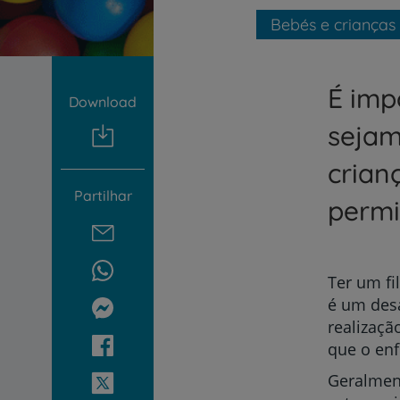
um
leitor
Bebés e crianças
de
tela;
Pressione
É imp
Control-
Download
F10
para
sejam
abrir
um
crian
menu
Partilhar
de
permi
acessibilidade.
Ter um fi
é um desa
realizaçã
que o enf
Geralment