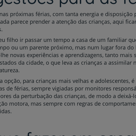
My CUF
nas próximas férias, com tanta energia e disposição p
da parece prender a atenção das crianças, aqui fic
Clientes e acompanhantes
.
eu filho ir passar um tempo a casa de um familiar qu
CUF Academic Center
po ou um parente próximo, mas num lugar fora do h
r-lhe novas experiências e aprendizagens, tanto mais 
Para profissionais
astados da cidade, o que leva as crianças a assimilar 
atureza.
Sobre nós
 opção, para crianças mais velhas e adolescentes, é
as de férias, sempre vigiadas por monitores responsá
Contacte-nos
res da perturbação das crianças, de modo a deixá-lo
ação motora, mas sempre com regras de comportame
idas.