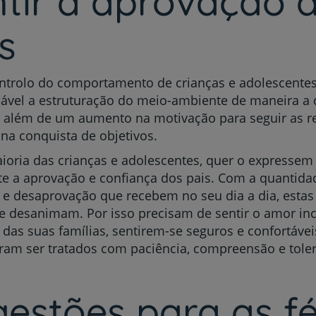
tir a aprovação 
s
Prevenção e bem-esta
ontrolo do comportamento de crianças e adolescent
ável a estruturação do meio-ambiente de maneira a 
, além de um aumento na motivação para seguir as r
 na conquista de objetivos.
Grandes Áreas da Saú
ioria das crianças e adolescentes, quer o expressem
e a aprovação e confiança dos pais. Com a quantidad
 e desaprovação que recebem no seu dia a dia, estas
Serviços CUF
e desanimam. Por isso precisam de sentir o amor inc
 das suas famílias, sentirem-se seguros e confortávei
ram ser tratados com paciência, compreensão e toler
estões para as fé
Plano +CUF