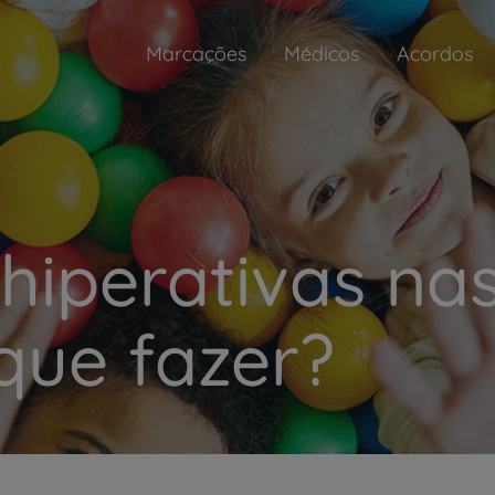
Marcações
Médicos
Acordos
hiperativas nas
que fazer?