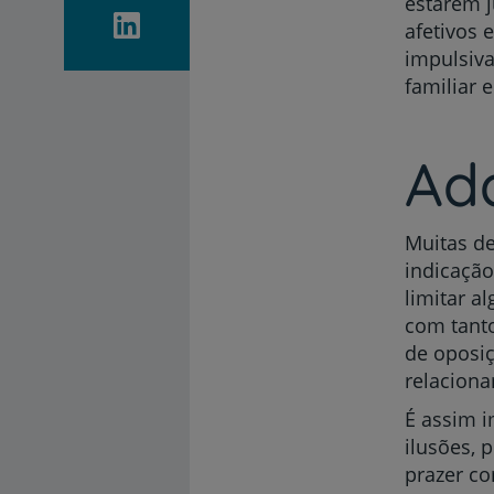
estarem j
afetivos 
impulsiva
familiar e
Ada
Muitas de
indicação
limitar a
com tant
de oposi
relacion
É assim i
ilusões, 
prazer co