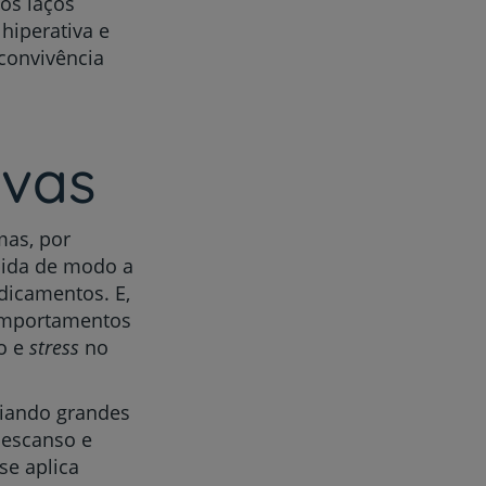
os laços
hiperativa e
 convivência
ivas
mas, por
pida de modo a
dicamentos. E,
comportamentos
o e
stress
no
riando grandes
 descanso e
se aplica