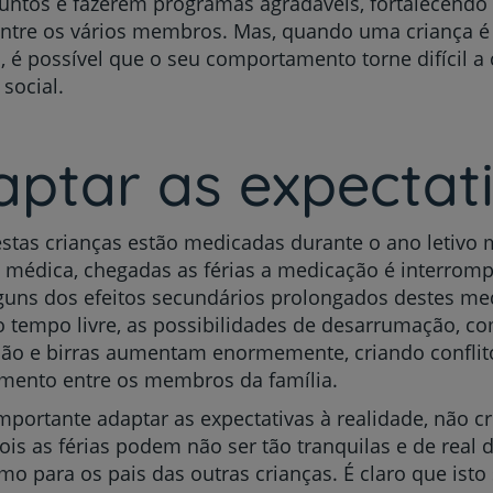
untos e fazerem programas agradáveis, fortalecendo 
entre os vários membros. Mas, quando uma criança é 
, é possível que o seu comportamento torne difícil a
 social.
ptar as expectat
stas crianças estão medicadas durante o ano letivo 
 médica, chegadas as férias a medicação é interrom
lguns dos efeitos secundários prolongados destes me
o tempo livre, as possibilidades de desarrumação, 
ção e birras aumentam enormemente, criando conflit
amento entre os membros da família.
mportante adaptar as expectativas à realidade, não c
pois as férias podem não ser tão tranquilas e de real
mo para os pais das outras crianças. É claro que isto 