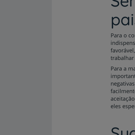
Sen
pai
Para o c
indispens
favorável
trabalhar
Para a ma
important
negativas
facilment
aceitação
eles espe
Sug