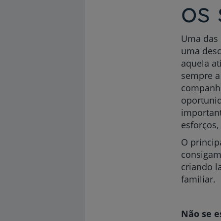
os 
Uma das 
uma desco
aquela at
sempre a 
companhe
oportunid
importan
esforços,
O princip
consigam 
criando l
familiar.
Não se e