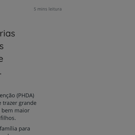
5 mins leitura
rias
s
e
.
tenção (PHDA)
e trazer grande
io bem maior
filhos.
família para