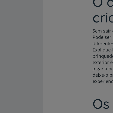
O 
cr
Sem sair 
Pode ser 
diferente
Explique
brinquedo
exterior 
jogar à b
deixe-o b
experiênc
Os