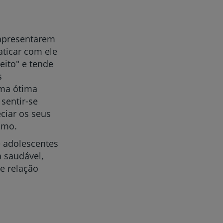
 apresentarem
ticar com ele
eito" e tende
s
uma ótima
sentir-se
ciar os seus
smo.
e adolescentes
a saudável,
 e relação