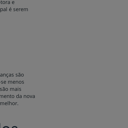
tora e
ipal é serem
ianças são
m-se menos
 são mais
imento da nova
 melhor.