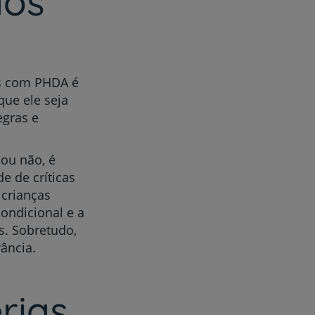
dos
r
es com PHDA é
que ele seja
egras e
de
 ou não, é
e de críticas
 crianças
ondicional e a
s. Sobretudo,
ância.
rias