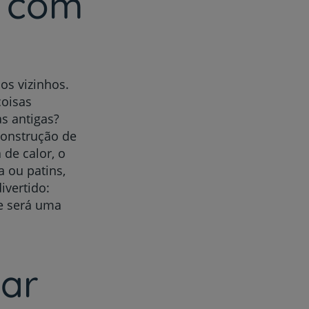
a com
os vizinhos.
coisas
as antigas?
construção de
de calor, o
a ou patins,
ivertido:
 e será uma
var