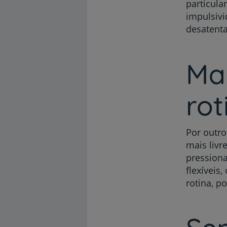
particula
impulsivi
desatenta
Ma
rot
Por outro
mais livr
pressiona
flexíveis
rotina, 