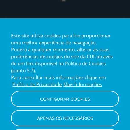
Certificações
Este site utiliza cookies para lhe proporcionar
certification2
certification3
uma melhor experiência de navegação.
Poderá a qualquer momento, alterar as suas
preferências de cookies do site da CUF através
de um link disponível na Política de Cookies
(ponto 5.7).
Reclamações e Elogios
Para consultar mais informações clique em
Reclamações
Política de Privacidade
Mais Informações
e
elogios
CONFIGURAR COOKIES
Política de Privacidade e Cookies
Terms
Configurar Cookies
Termos e Condições
APENAS OS NECESSÁRIOS
and
Declaração de Acessibilidade
Privacy
Canal de Denúncias
Informações legais
Policy