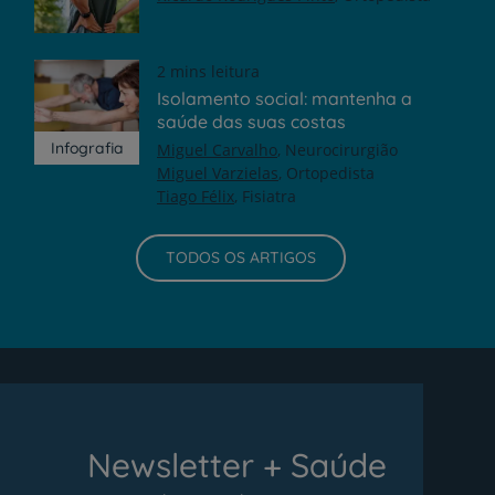
2 mins leitura
Isolamento social: mantenha a
saúde das suas costas
Infografia
Miguel Carvalho
Neurocirurgião
Miguel Varzielas
Ortopedista
Tiago Félix
Fisiatra
TODOS OS ARTIGOS
Newsletter + Saúde