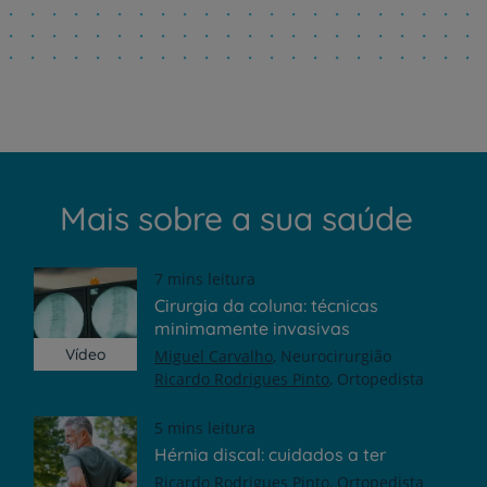
Mais sobre a sua saúde
7 mins leitura
Cirurgia da coluna: técnicas
minimamente invasivas
Vídeo
Miguel Carvalho
Neurocirurgião
Ricardo Rodrigues Pinto
Ortopedista
5 mins leitura
Hérnia discal: cuidados a ter
Ricardo Rodrigues Pinto
Ortopedista