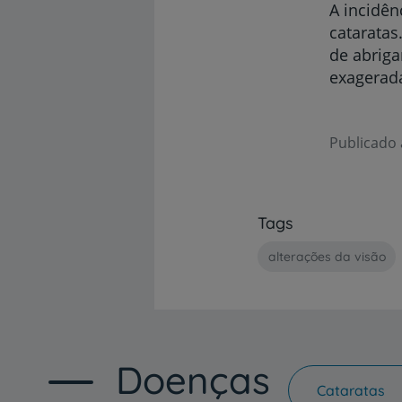
A incidên
cataratas
de abriga
exagerada
Publicado 
Tags
alterações da visão
Doenças
Cataratas