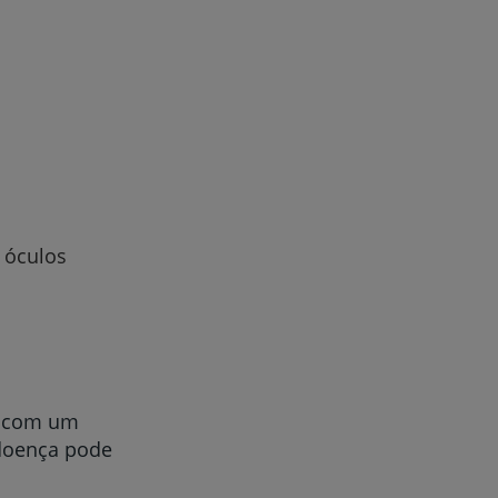
r
de
 óculos
a com um
 doença pode