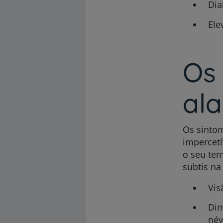
Dia
Ele
Os 
al
Os sintom
impercetí
o seu tem
subtis na
Vis
Dim
név