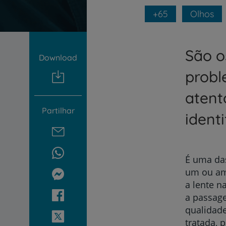
um
leitor
+65
Olhos
de
tela;
Pressione
São o
Control-
Download
F10
para
probl
abrir
um
atent
menu
Partilhar
de
ident
acessibilidade.
É uma da
um ou amb
a lente n
a passage
qualidade
tratada, 