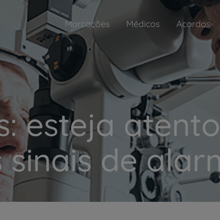
Marcações
Médicos
Acordos
: esteja atent
 sinais de ala