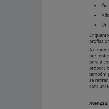
Ócu
Ado
Uti
Enquanto 
profissio
A cirurgi
por lentes
para a co
proporcio
também pa
se retira
com uma s
Atenção!