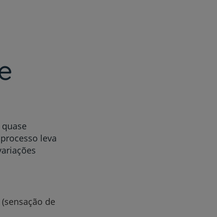
e
, quase
 processo leva
variações
 (sensação de