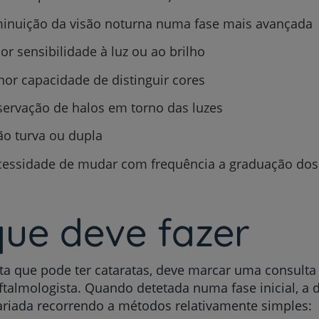
inuição da visão noturna numa fase mais avançada
or sensibilidade à luz ou ao brilho
or capacidade de distinguir cores
Prevenção e bem-esta
ervação de halos em torno das luzes
ão turva ou dupla
Grandes Áreas da Saú
essidade de mudar com frequência a graduação dos
Serviços CUF
ue deve fazer
ta que pode ter cataratas, deve marcar uma consult
talmologista. Quando detetada numa fase inicial, a
Plano +CUF
ariada recorrendo a métodos relativamente simples: