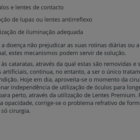
los e lentes de contacto
My CUF
ção de lupas ou lentes antirreflexo
Clientes e acompanhantes
lização de iluminação adequada
CUF Academic Center
a doença não prejudicar as suas rotinas diárias ou a
nal, estes mecanismos podem servir de solução.
Para profissionais
a às cataratas, através da qual estas são removidas e 
 artificiais, continua, no entanto, a ser o único trata
Sobre nós
ndição. Hoje em dia, aproveita-se o momento da ciru
nar independência de utilização de óculos para longe
Contacte-nos
ra perto, através da utilização de Lentes Premium.
r a opacidade, corrige-se o problema refrativo de form
ó cirurgia.