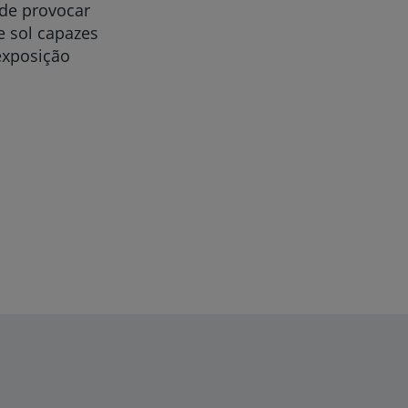
ode provocar
e sol capazes
exposição