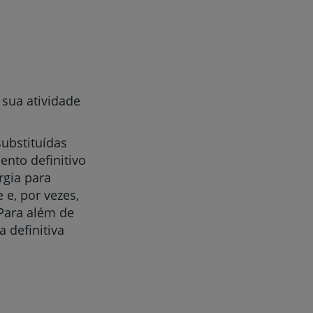
 sua atividade
substituídas
mento definitivo
rgia para
 e, por vezes,
 Para além de
a definitiva