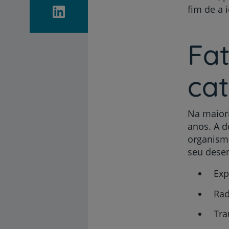
fim de a 
Fat
ca
Na maior
anos. A d
organismo
seu dese
Exp
Rad
Tra