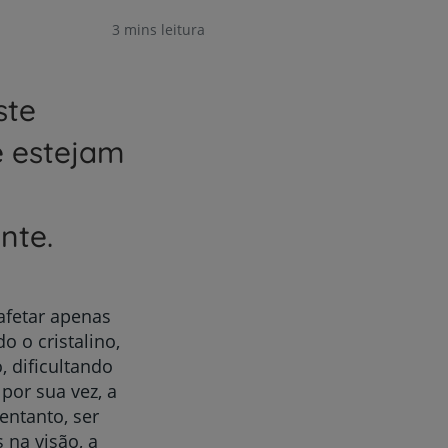
3 mins leitura
ste
e estejam
nte.
afetar apenas
 o cristalino,
, dificultando
 por sua vez, a
entanto, ser
 na visão, a