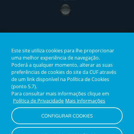
award4
Certificações
Este site utiliza cookies para lhe proporcionar
certification2
certification3
uma melhor experiência de navegação.
Poderá a qualquer momento, alterar as suas
preferências de cookies do site da CUF através
de um link disponível na Política de Cookies
(ponto 5.7).
Reclamações e Elogios
Para consultar mais informações clique em
Reclamações
Política de Privacidade
Mais Informações
e
elogios
CONFIGURAR COOKIES
Política de Privacidade e Cookies
Terms
Configurar Cookies
Termos e Condições