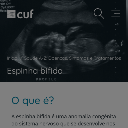
Observação:
Passar
Prevenção e bem-estar
este
para
site
o
Grandes Áreas da Saúde
inclui
conteúdo
um
principal
Serviços CUF
sistema
de
Plano +CUF
acessibilidade.
My CUF
Início
Saúde A-Z: Doenças, Sintomas e Tratamentos
Clientes e acompanhantes
Espinha bífida
CUF Academic Center
Para profissionais
Sobre nós
O que é?
Contacte-nos
A espinha bífida é uma anomalia congénita
do sistema nervoso que se desenvolve nos