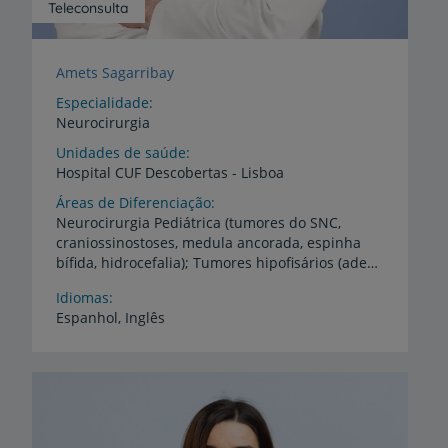
Teleconsulta
Amets Sagarribay
Especialidade
Neurocirurgia
Unidades de saúde
Hospital
CUF
Descobertas
-
Lisboa
Áreas de Diferenciação
Neurocirurgia Pediátrica (tumores do SNC,
craniossinostoses, medula ancorada, espinha
bífida, hidrocefalia); Tumores hipofisários (adenomas, craniofaringiomas); Cirurgia endoscópica da base do crânio (abordagem endoscópica aos tumores da base do crânio); Neuroendoscopia (abordagem endoscópica na hidrocefalia, quistos aracnoideus e outras lesões intraventriculares); Patologia degenerativa da coluna vertebral (hérnia discal, espondilolisteses, estenose do canal)
Idiomas
Espanhol,
Inglês