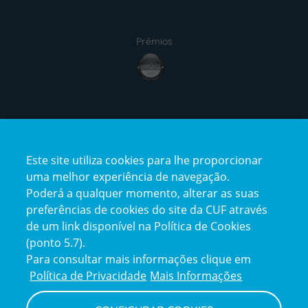
Prémios
award4
Certificações
Este site utiliza cookies para lhe proporcionar
certification2
certification3
uma melhor experiência de navegação.
Poderá a qualquer momento, alterar as suas
preferências de cookies do site da CUF através
de um link disponível na Política de Cookies
(ponto 5.7).
Reclamações e Elogios
Para consultar mais informações clique em
Reclamações
Política de Privacidade
Mais Informações
e
elogios