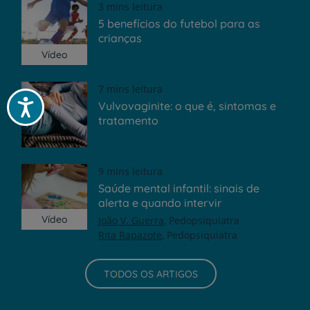
3 mins leitura
5 benefícios do futebol para as
crianças
Vídeo
7 mins leitura
Acessibilidade
Vulvovaginite: o que é, sintomas e
tratamento
9 mins leitura
Saúde mental infantil: sinais de
alerta e quando intervir
Vídeo
João V. Guerra
Pedopsiquiatra
Rita Rapazote
Pedopsiquiatra
TODOS OS ARTIGOS