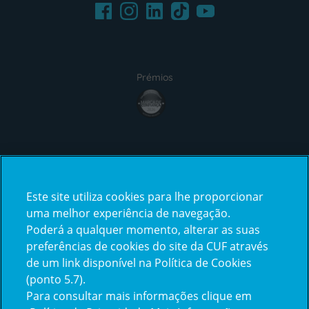
Facebook
LinkedIn
Youtube
Instagram
TikTok
Prémios
award4
Certificações
Este site utiliza cookies para lhe proporcionar
certification2
certification3
uma melhor experiência de navegação.
Poderá a qualquer momento, alterar as suas
preferências de cookies do site da CUF através
de um link disponível na Política de Cookies
(ponto 5.7).
Reclamações e Elogios
Para consultar mais informações clique em
Reclamações