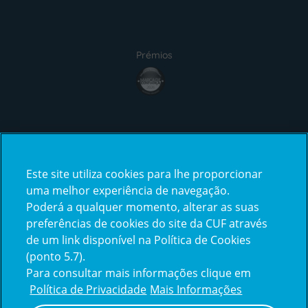
Prémios
award4
Certificações
Este site utiliza cookies para lhe proporcionar
certification2
certification3
uma melhor experiência de navegação.
Poderá a qualquer momento, alterar as suas
preferências de cookies do site da CUF através
de um link disponível na Política de Cookies
(ponto 5.7).
Reclamações e Elogios
Para consultar mais informações clique em
Reclamações
Política de Privacidade
Mais Informações
e
elogios