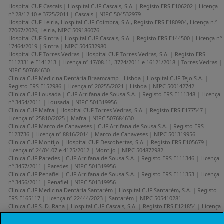
Hospital CUF Cascais | Hospital CUF Cascais, S.A. | Registo ERS E106202 | Licença
nº 28/12.10 e 3725/2011 | Cascais | NIPC 504532979
Hospital CUF Leiria, Hospital CUF Coimbra, S.A., Registo ERS E180904, Licença n.º
27067/2026, Leiria, NIPC 509186076
Hospital CUF Sintra | Hospital CUF Cascais, S.A. | Registo ERS E144500 | Licença nº
17464/2019 | Sintra | NIPC 504532980
Hospital CUF Torres Vedras | Hospital CUF Torres Vedras, S.A. | Registo ERS
E112331 e E141213 | Licença nº 17/08.11, 3724/2011 e 16121/2018 | Torres Vedras |
NIPC 507684630
Clínica CUF Medicina Dentária Braamcamp - Lisboa | Hospital CUF Tejo S.A. |
Registo ERS E152986 | Licença nº 20255/2021 | Lisboa | NIPC 500142742
Clínica CUF Lousada | CUF Arrifana de Sousa S.A. | Registo ERS E111348 | Licença
nº 3454/2011 | Lousada | NIPC 501319956
Clínica CUF Mafra | Hospital CUF Torres Vedras, S.A. | Registo ERS E177547 |
Licença nº 25810/2025 | Mafra | NIPC 507684630
Clínica CUF Marco de Canaveses | CUF Arrifana de Sousa S.A. | Registo ERS
E123736 | Licença nº 8816/2014 | Marco de Canaveses | NIPC 501319956
Clínica CUF Montijo | Hospital CUF Descobertas, S.A. | Registo ERS E105679 |
Licença nº 24/04.07 e 4125/2012 | Montijo | NIPC 504872982
Clínica CUF Paredes | CUF Arrifana de Sousa S.A. | Registo ERS E111346 | Licença
nº 3457/2011 | Paredes | NIPC 501319956
Clínica CUF Penafiel | CUF Arrifana de Sousa S.A. | Registo ERS E111353 | Licença
nº 3456/2011 | Penafiel | NIPC 501319956
Clínica CUF Medicina Dentária Santarém | Hospital CUF Santarém, S.A. | Registo
ERS E165117 | Licença nº 22444/2023 | Santarém | NIPC 505410281
Clínica CUF S. D. Rana | Hospital CUF Cascais, S.A. | Registo ERS E121854 | Licença
nº 8104/2014 | S. D. Rana | NIPC 504532980
Centro de Saúde CUF Alverca | Centros de Saúde CUF, S.A. | Registo ERS E144329 |