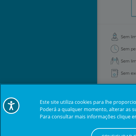
Sem lim
Sem per
Sem lim
Sem exc
Este site utiliza cookies para lhe propor
Acessibilidade
Poderá a qualquer momento, alterar as sua
Fazemos a adesão consigo
Para consultar mais informações clique 
210 025 192
Dias úteis: das 8h às 20h