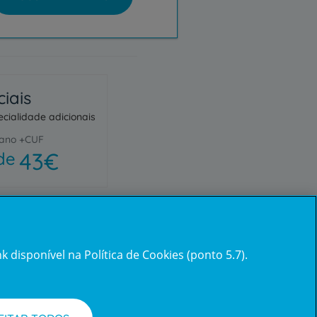
iais
cialidade adicionais
ano +CUF
43€
de
 disponível na Política de Cookies (ponto 5.7).