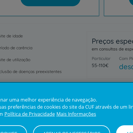
ite de idade
Preços espec
íodo de carência
em consultas de espe
Particular
Com Pl
ite de utilização
des
55-110€
lusão de doenças preexistentes
cionar uma melhor experiência de navegação.
s preferências de cookies do site da CUF através de um link
em
Política de Privacidade
Mais Informações