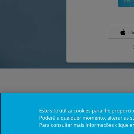
In
Este site utiliza cookies para lhe propor
Poderá a qualquer momento, alterar as sua
Para consultar mais informações clique 