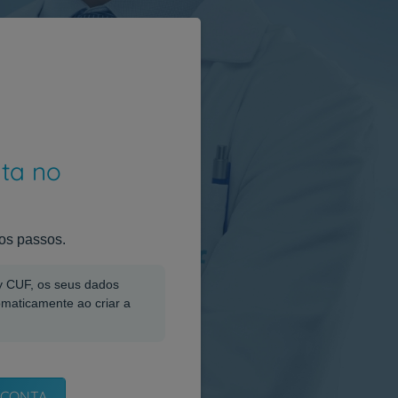
nta no
os passos.
My CUF, os seus dados
omaticamente ao criar a
 CONTA