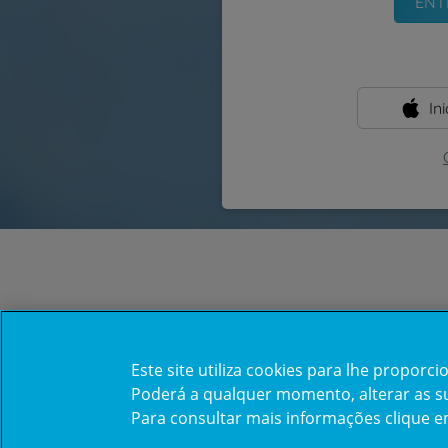
In
Este site utiliza cookies para lhe propor
Poderá a qualquer momento, alterar as sua
Para consultar mais informações clique 