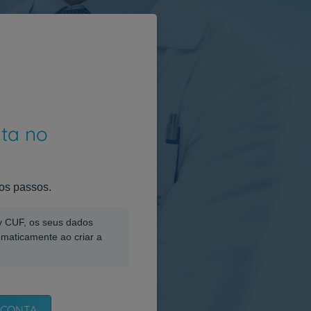
nta no
os passos.
My CUF, os seus dados
omaticamente ao criar a
 CONTA