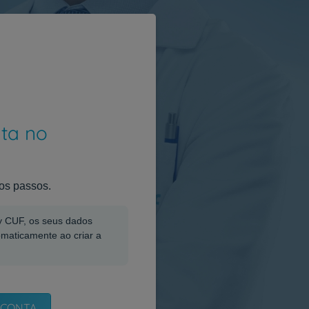
nta no
os passos.
My CUF, os seus dados
omaticamente ao criar a
 CONTA