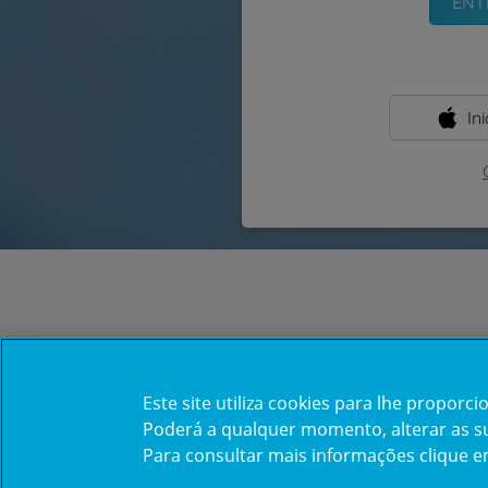
In
Este site utiliza cookies para lhe propor
Poderá a qualquer momento, alterar as sua
Para consultar mais informações clique 