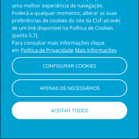
uma melhor experiência de navegação.
Poderá a qualquer momento, alterar as suas
Inicie sessão com a Apple
preferências de cookies do site da CUF através
de um link disponível na Política de Cookies
(ponto 5.7).
Inicie sessão com o Google
Para consultar mais informações clique
em
Política de Privacidade
Mais Informações
Centro de Apoio ao Cliente
|
Política de Privacidade e Cookies
CONFIGURAR COOKIES
APENAS OS NECESSÁRIOS
ACEITAR TODOS