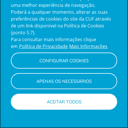
uma melhor experiência de navegação.
Poderá a qualquer momento, alterar as suas
Inicie sessão com a Apple
preferências de cookies do site da CUF através
de um link disponível na Política de Cookies
(ponto 5.7).
Inicie sessão com o Google
Para consultar mais informações clique
em
Política de Privacidade
Mais Informações
Centro de Apoio ao Cliente
|
Política de Privacidade e Cookies
CONFIGURAR COOKIES
APENAS OS NECESSÁRIOS
ACEITAR TODOS