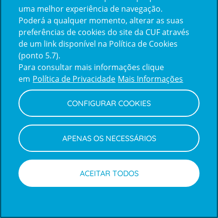
uma melhor experiência de navegação.
Poderá a qualquer momento, alterar as suas
Inicie sessão com a Apple
preferências de cookies do site da CUF através
de um link disponível na Política de Cookies
(ponto 5.7).
Inicie sessão com o Google
Para consultar mais informações clique
em
Política de Privacidade
Mais Informações
Centro de Apoio ao Cliente
|
Política de Privacidade e Cookies
CONFIGURAR COOKIES
APENAS OS NECESSÁRIOS
ACEITAR TODOS