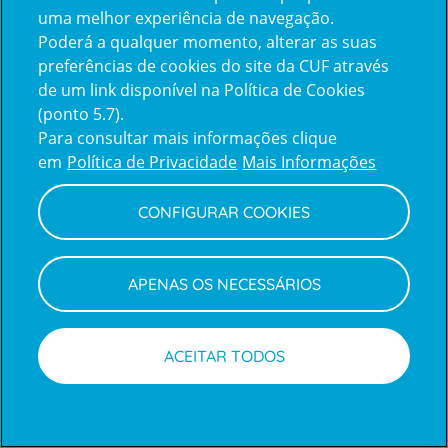
uma melhor experiência de navegação.
Poderá a qualquer momento, alterar as suas
Inicie sessão com a Apple
preferências de cookies do site da CUF através
de um link disponível na Política de Cookies
(ponto 5.7).
Inicie sessão com o Google
Para consultar mais informações clique
em
Política de Privacidade
Mais Informações
Centro de Apoio ao Cliente
|
Política de Privacidade e Cookies
CONFIGURAR COOKIES
APENAS OS NECESSÁRIOS
ACEITAR TODOS