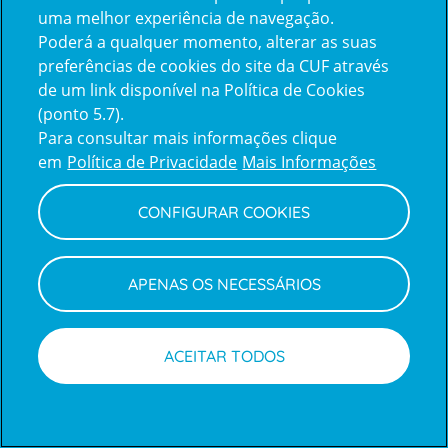
uma melhor experiência de navegação.
Poderá a qualquer momento, alterar as suas
Inicie sessão com a Apple
preferências de cookies do site da CUF através
de um link disponível na Política de Cookies
(ponto 5.7).
Inicie sessão com o Google
Para consultar mais informações clique
em
Política de Privacidade
Mais Informações
Centro de Apoio ao Cliente
|
Política de Privacidade e Cookies
CONFIGURAR COOKIES
APENAS OS NECESSÁRIOS
ACEITAR TODOS