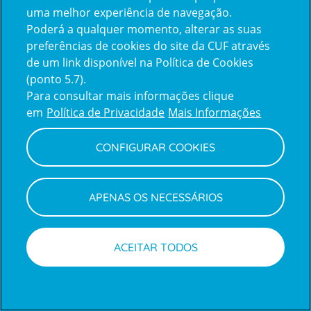
uma melhor experiência de navegação.
Poderá a qualquer momento, alterar as suas
Inicie sessão com a Apple
preferências de cookies do site da CUF através
de um link disponível na Política de Cookies
(ponto 5.7).
Inicie sessão com o Google
Para consultar mais informações clique
em
Política de Privacidade
Mais Informações
Centro de Apoio ao Cliente
|
Política de Privacidade e Cookies
CONFIGURAR COOKIES
APENAS OS NECESSÁRIOS
ACEITAR TODOS