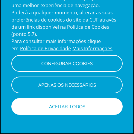
uma melhor experiência de navegação.
Poderá a qualquer momento, alterar as suas
Inicie sessão com a Apple
preferências de cookies do site da CUF através
de um link disponível na Política de Cookies
(ponto 5.7).
Inicie sessão com o Google
Para consultar mais informações clique
em
Política de Privacidade
Mais Informações
Centro de Apoio ao Cliente
|
Política de Privacidade e Cookies
CONFIGURAR COOKIES
APENAS OS NECESSÁRIOS
ACEITAR TODOS