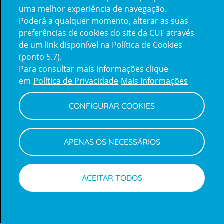
uma melhor experiência de navegação.
Poderá a qualquer momento, alterar as suas
Inicie sessão com a Apple
preferências de cookies do site da CUF através
de um link disponível na Política de Cookies
(ponto 5.7).
Inicie sessão com o Google
Para consultar mais informações clique
em
Política de Privacidade
Mais Informações
Centro de Apoio ao Cliente
|
Política de Privacidade e Cookies
CONFIGURAR COOKIES
APENAS OS NECESSÁRIOS
ACEITAR TODOS