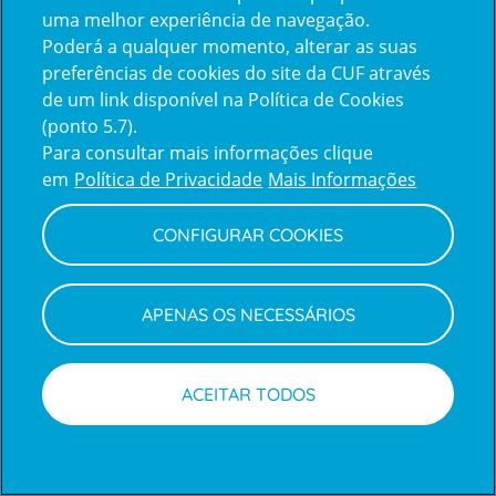
uma melhor experiência de navegação.
Poderá a qualquer momento, alterar as suas
Inicie sessão com a Apple
preferências de cookies do site da CUF através
de um link disponível na Política de Cookies
(ponto 5.7).
Inicie sessão com o Google
Para consultar mais informações clique
em
Política de Privacidade
Mais Informações
Centro de Apoio ao Cliente
|
Política de Privacidade e Cookies
CONFIGURAR COOKIES
APENAS OS NECESSÁRIOS
ACEITAR TODOS