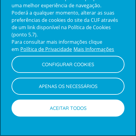
uma melhor experiência de navegação.
Poderá a qualquer momento, alterar as suas
Inicie sessão com a Apple
preferências de cookies do site da CUF através
de um link disponível na Política de Cookies
(ponto 5.7).
Inicie sessão com o Google
Para consultar mais informações clique
em
Política de Privacidade
Mais Informações
Centro de Apoio ao Cliente
|
Política de Privacidade e Cookies
CONFIGURAR COOKIES
APENAS OS NECESSÁRIOS
ACEITAR TODOS