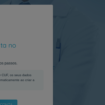
nta no
os passos.
My CUF, os seus dados
omaticamente ao criar a
 CONTA