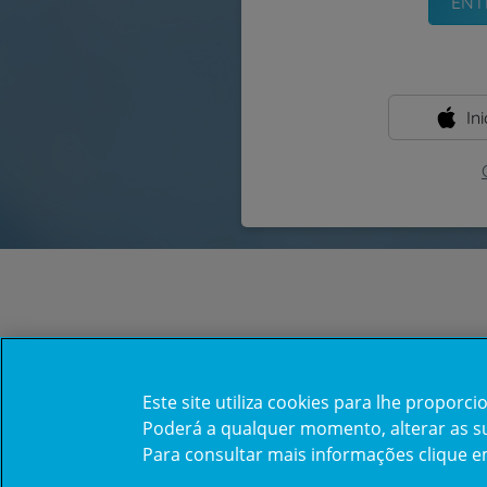
In
Este site utiliza cookies para lhe propor
Poderá a qualquer momento, alterar as sua
Para consultar mais informações clique 