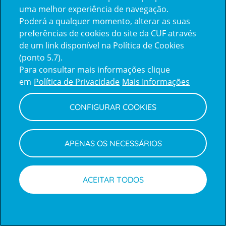
uma melhor experiência de navegação.
Poderá a qualquer momento, alterar as suas
Inicie sessão com a Apple
preferências de cookies do site da CUF através
de um link disponível na Política de Cookies
(ponto 5.7).
Inicie sessão com o Google
Para consultar mais informações clique
em
Política de Privacidade
Mais Informações
Centro de Apoio ao Cliente
|
Política de Privacidade e Cookies
CONFIGURAR COOKIES
APENAS OS NECESSÁRIOS
ACEITAR TODOS