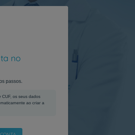
nta no
os passos.
My CUF, os seus dados
omaticamente ao criar a
 CONTA