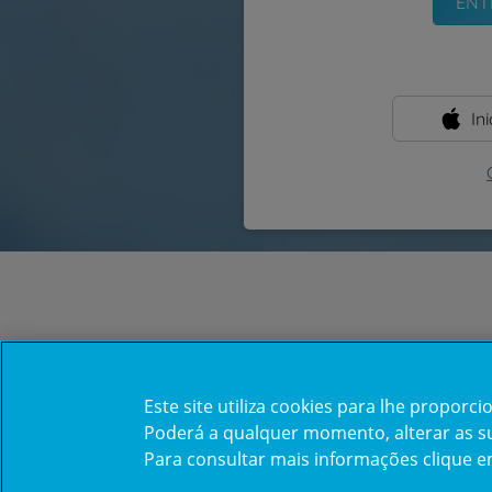
In
Este site utiliza cookies para lhe propor
Poderá a qualquer momento, alterar as sua
Para consultar mais informações clique 