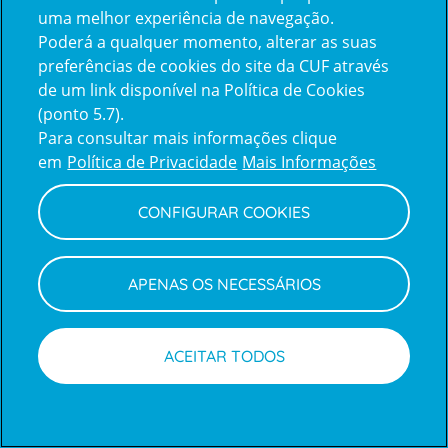
uma melhor experiência de navegação.
Poderá a qualquer momento, alterar as suas
Inicie sessão com a Apple
preferências de cookies do site da CUF através
de um link disponível na Política de Cookies
(ponto 5.7).
Inicie sessão com o Google
Para consultar mais informações clique
em
Política de Privacidade
Mais Informações
Centro de Apoio ao Cliente
|
Política de Privacidade e Cookies
CONFIGURAR COOKIES
APENAS OS NECESSÁRIOS
ACEITAR TODOS