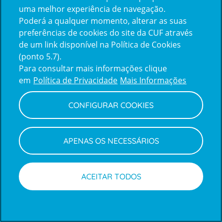
uma melhor experiência de navegação.
Poderá a qualquer momento, alterar as suas
Inicie sessão com a Apple
preferências de cookies do site da CUF através
de um link disponível na Política de Cookies
(ponto 5.7).
Inicie sessão com o Google
Para consultar mais informações clique
em
Política de Privacidade
Mais Informações
Centro de Apoio ao Cliente
|
Política de Privacidade e Cookies
CONFIGURAR COOKIES
APENAS OS NECESSÁRIOS
ACEITAR TODOS