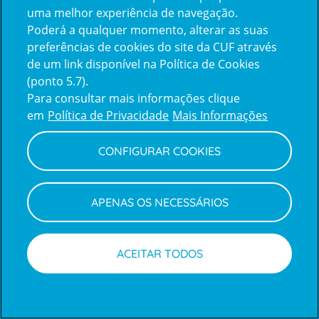
uma melhor experiência de navegação.
Poderá a qualquer momento, alterar as suas
Inicie sessão com a Apple
preferências de cookies do site da CUF através
de um link disponível na Política de Cookies
(ponto 5.7).
Inicie sessão com o Google
Para consultar mais informações clique
em
Política de Privacidade
Mais Informações
Centro de Apoio ao Cliente
|
Política de Privacidade e Cookies
CONFIGURAR COOKIES
APENAS OS NECESSÁRIOS
ACEITAR TODOS