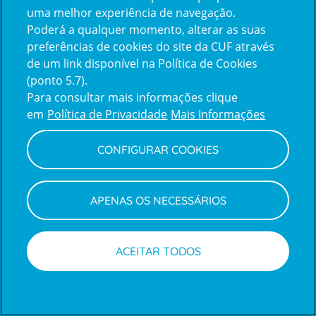
uma melhor experiência de navegação.
Poderá a qualquer momento, alterar as suas
Inicie sessão com a Apple
preferências de cookies do site da CUF através
de um link disponível na Política de Cookies
(ponto 5.7).
Inicie sessão com o Google
Para consultar mais informações clique
em
Política de Privacidade
Mais Informações
Centro de Apoio ao Cliente
|
Política de Privacidade e Cookies
CONFIGURAR COOKIES
APENAS OS NECESSÁRIOS
ACEITAR TODOS