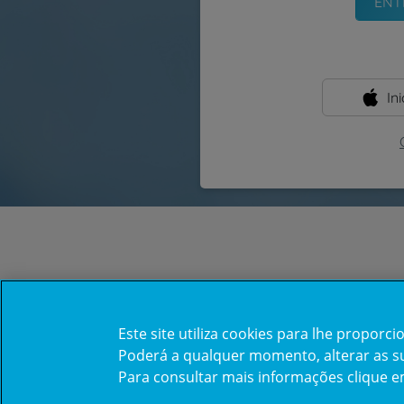
In
Este site utiliza cookies para lhe propor
Poderá a qualquer momento, alterar as sua
Para consultar mais informações clique 