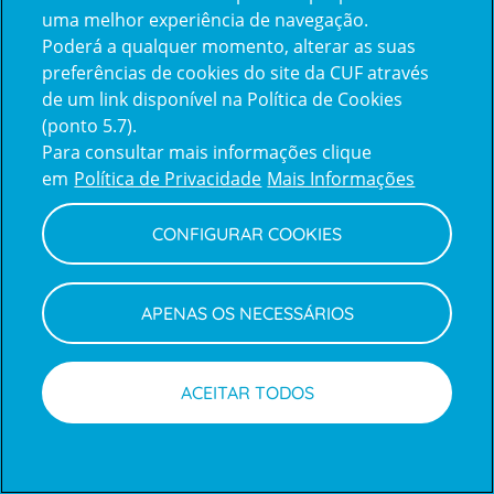
uma melhor experiência de navegação.
Poderá a qualquer momento, alterar as suas
Inicie sessão com a Apple
preferências de cookies do site da CUF através
de um link disponível na Política de Cookies
(ponto 5.7).
Inicie sessão com o Google
Para consultar mais informações clique
em
Política de Privacidade
Mais Informações
Centro de Apoio ao Cliente
|
Política de Privacidade e Cookies
CONFIGURAR COOKIES
APENAS OS NECESSÁRIOS
ACEITAR TODOS