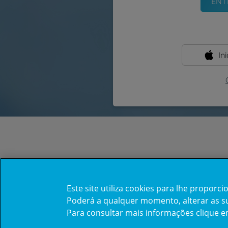
In
Este site utiliza cookies para lhe propor
Poderá a qualquer momento, alterar as sua
Para consultar mais informações clique 