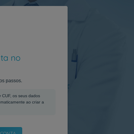
nta no
os passos.
My CUF, os seus dados
omaticamente ao criar a
 CONTA